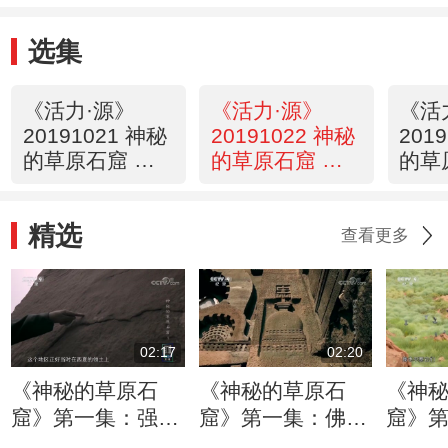
选集
《活力·源》
《活力·源》
《活
20191021 神秘
20191022 神秘
201
的草原石窟 第
的草原石窟 第
的草
一集 发现
二集 圣地
三集
精选
查看更多
02:17
02:20
《神秘的草原石
《神秘的草原石
《神
窟》第一集：强盛
窟》第一集：佛教
窟》
蒙古占领西夏 成
石窟来源古印度
新石窟