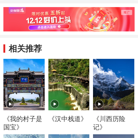
就唯一一处草原石
层层演变成就阿尔
黄沙
窟
寨石窟
相关推荐
《我的村子是
《汉中栈道》
《川西历险
国宝》
记》