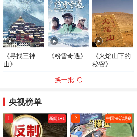
《寻找三神
《粉雪奇遇》
《火焰山下的
山》
秘密》
换一批
央视榜单
1
2
新闻1+1
中国法治观察