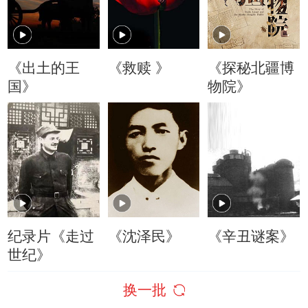
《出土的王
《救赎 》
《探秘北疆博
国》
物院》
纪录片《走过
《沈泽民》
《辛丑谜案》
世纪》
换一批