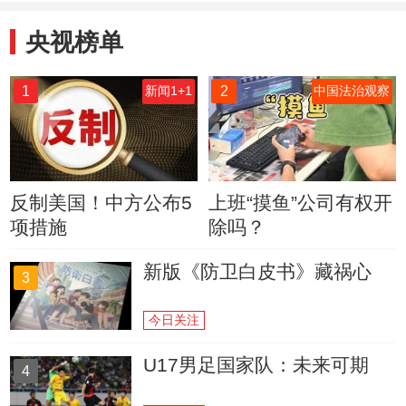
央视榜单
1
2
新闻1+1
中国法治观察
反制美国！中方公布5
上班“摸鱼”公司有权开
项措施
除吗？
新版《防卫白皮书》藏祸心
3
今日关注
U17男足国家队：未来可期
4