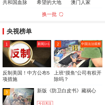
共和国血脉
希望的大地
澳门人家
换一批
央视榜单
1
2
新闻1+1
中国法治观察
反制美国！中方公布5
上班“摸鱼”公司有权开
项措施
除吗？
新版《防卫白皮书》藏祸心
3
今日关注