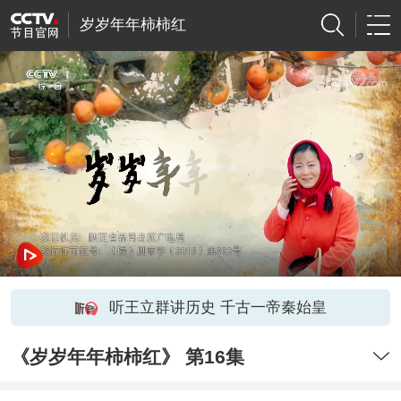
岁岁年年柿柿红
听王立群讲历史 千古一帝秦始皇
《岁岁年年柿柿红》 第16集