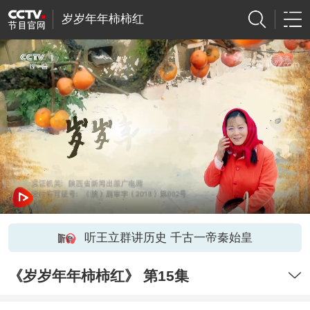
岁岁年年柿柿红
听王立群讲历史 千古一帝秦始皇
《岁岁年年柿柿红》 第15集