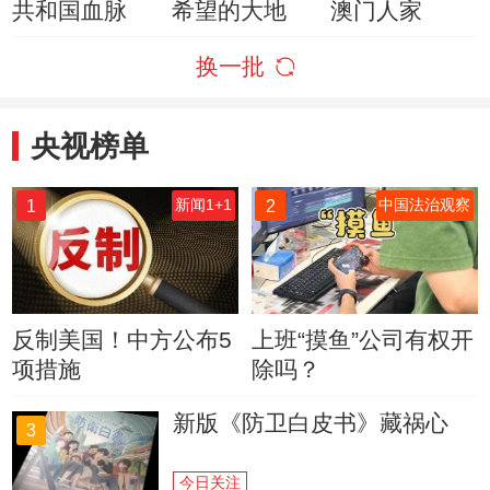
共和国血脉
希望的大地
澳门人家
换一批
央视榜单
1
2
新闻1+1
中国法治观察
反制美国！中方公布5
上班“摸鱼”公司有权开
项措施
除吗？
新版《防卫白皮书》藏祸心
3
今日关注