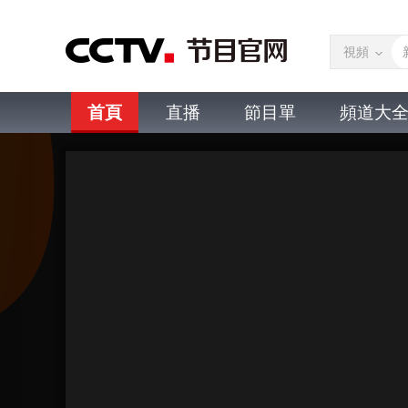
視頻
首頁
直播
節目單
頻道大