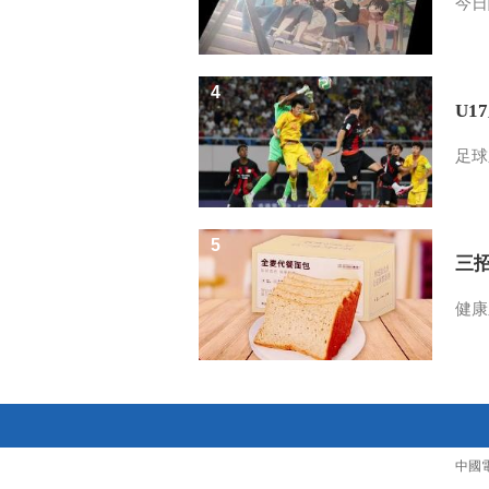
今日
4
U1
足球
5
三
健康
中國