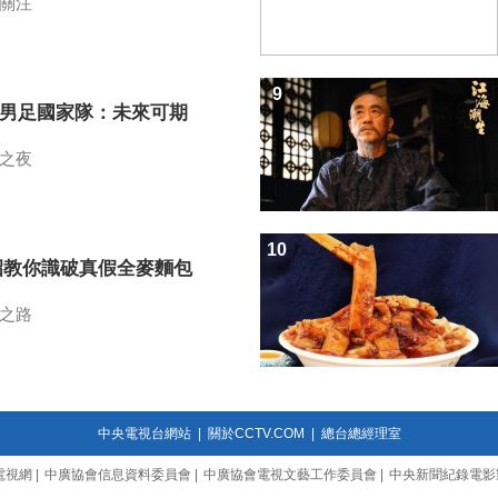
關注
9
7男足國家隊：未來可期
之夜
10
招教你識破真假全麥麵包
之路
中央電視台網站
|
關於CCTV.COM
|
總台總經理室
電視網
|
中廣協會信息資料委員會
|
中廣協會電視文藝工作委員會
|
中央新聞紀錄電影