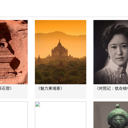
原石窟》
《魅力柬埔寨》
《对照记：犹在镜