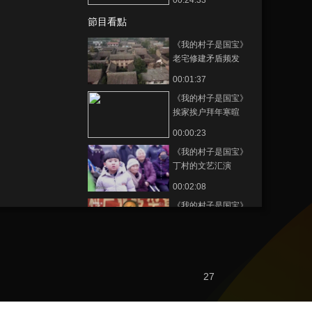
00:24:33
節目看點
《我的村子是国宝》
老宅修建矛盾频发
00:01:37
《我的村子是国宝》
挨家挨户拜年寒暄
00:00:23
《我的村子是国宝》
丁村的文艺汇演
00:02:08
《我的村子是国宝》
丁文涛：解放思想最
为重要
00:01:53
《我的村子是国宝》
陶富海赞同丁文涛发
27
展乡村旅游
00:01:38