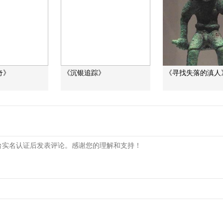
奇》
《沉银追踪》
《寻找失落的滇人