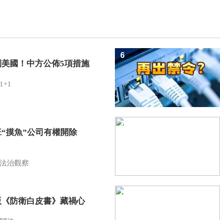
6
制美國！中方公佈5項措施
1+1
7
班“摸魚”公司有權開除
？
法治觀察
8
版《防衛白皮書》藏禍心