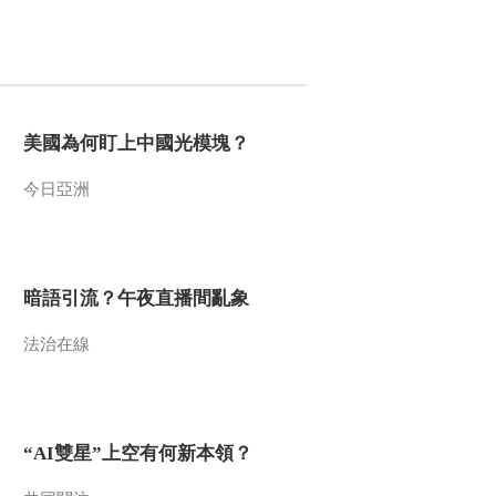
00:01:14
熱播榜
反制美國！中方公佈5
項措施
新聞1+1
美國為何盯上中國光模塊？
上班“摸魚”公司有權開
除嗎？
今日亞洲
中國法治觀察
新版《防衛白皮書》
藏禍心
暗語引流？午夜直播間亂象
今日關注
U17男足國家隊：未
法治在線
來可期
足球之夜
三招教你識破真假全
麥麵包
“AI雙星”上空有何新本領？
健康之路