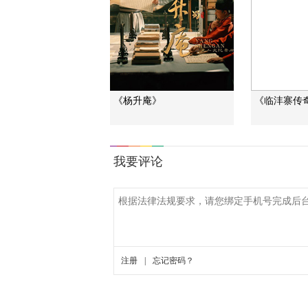
《杨升庵》
《临沣寨传