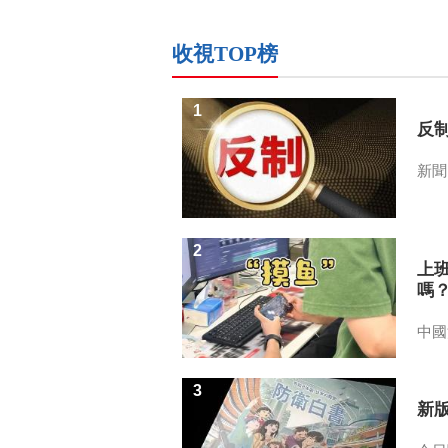
收視TOP榜
1
反
新聞
2
上
嗎
中國
3
新