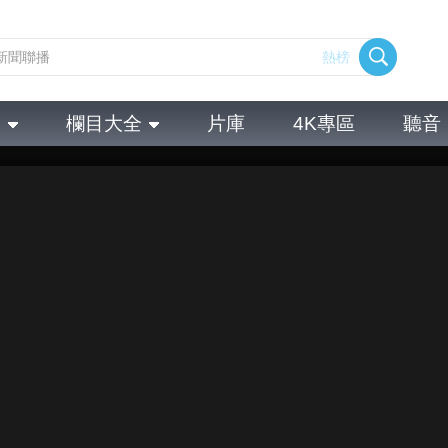
熱榜
全
欄目大全
片庫
4K專區
聽音