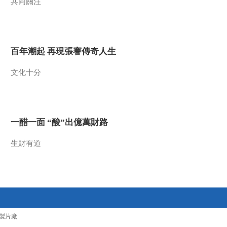
共同關注
美國為何盯上中國光
模塊？
今日亞洲
暗語引流？午夜直播
百年潮起 再現張謇傳奇人生
間亂象
法治在線
文化十分
“AI雙星”上空有何新本
領？
共同關注
百年潮起 再現張謇傳
一醋一面 “酸”出億萬財路
奇人生
生財有道
文化十分
一醋一面 “酸”出億萬
財路
生財有道
製片廠