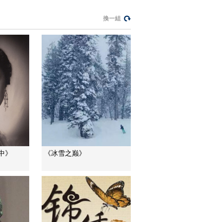
《我的村子是国宝》
老宅翻修问题矛盾不
換一組
断
00:02:03
《我的村子是国宝》
考察袁家村
00:02:06
《我的村子是国宝》
创建旅游合作社
00:01:52
《我的村子是国宝》
旅游试点与纺织大赛
闹冲突
00:01:17
中》
《冰雪之巅》
《我的村子是国宝》
错失良机
00:00:45
《我的村子是国宝》
丁村美食枣朵朵
00:01:10