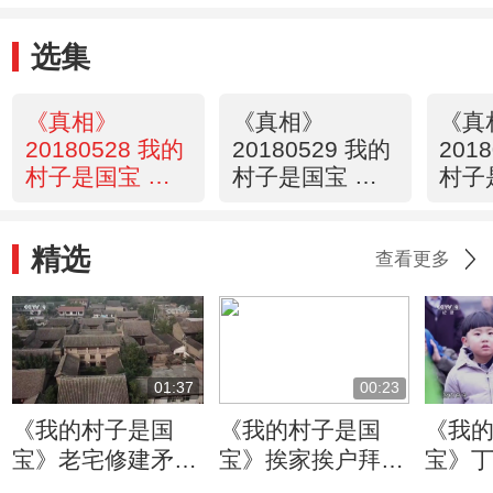
选集
《真相》
《真相》
《真
20180528 我的
20180529 我的
201
村子是国宝 第
村子是国宝 第
村子
一集
二集
三集
精选
查看更多
01:37
00:23
《我的村子是国
《我的村子是国
《我
宝》老宅修建矛盾
宝》挨家挨户拜年
宝》
频发
寒暄
演