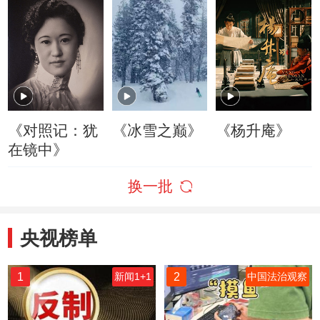
《对照记：犹
《冰雪之巅》
《杨升庵》
在镜中》
换一批
央视榜单
1
2
新闻1+1
中国法治观察