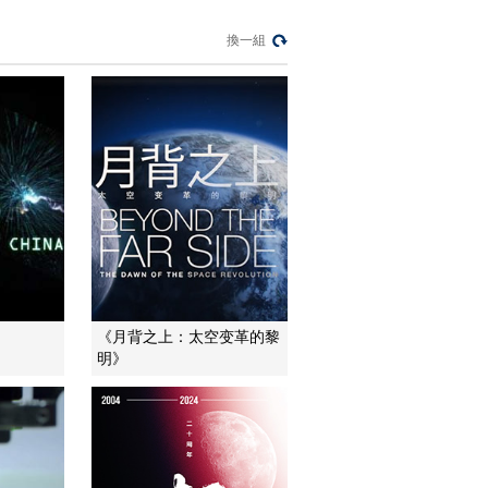
《科学重器》第六集
来自深海可替代石油
換一組
的清洁能源可燃冰
00:01:00
《科学重器》第五集
肿瘤的可怕对手——
重离子加速器
00:01:30
《科学重器》第四集
天文时间不再可靠 铯
原子钟重新定义标准
00:02:59
时间
《科学重器》第四集
校准世界时 与地球自
转同步
00:01:59
《月背之上：太空变革的黎
《科学重器》第三集
明》
大口径兼大视场
LAMOST望远镜解决
00:06:23
鱼和熊掌不可兼得难
《科学重器》第三集
题
同时观测4000个天体
通过光谱识别银河系
00:04:40
每一颗恒星