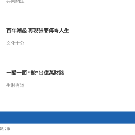
共同關注
00:01:02
《科学重器》保存无
数植物的种子等于保
存一个王国
00:01:11
百年潮起 再現張謇傳奇人生
《科学重器》种质资
源库是我国最大的野
文化十分
生生物种质资源保存
00:00:53
设施
《科学重器》种质资
源库对使人类远离饥
荒具有重要作用
一醋一面 “酸”出億萬財路
00:01:16
《科学重器》保存种
生財有道
质资源 其实就是保存
遗传资源
00:01:27
《科学重器》
LAMOST望远镜可同
时观测4000个天体
00:01:21
製片廠
《科学重器》通过光