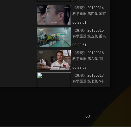
00:23:53
《发现》 20180314
科学重器 第四集 国家
授时中心
00:23:51
《发现》 20180315
科学重器 第五集 重离
子加速器
00:23:51
《发现》 20180316
科学重器 第六集 “科
学”号海洋科学考察船
00:23:52
（上）
《发现》 20180317
科学重器 第七集 “科
学”号海洋科学考察船
00:23:39
（下）
節目看點
《科学重器》第六集
奇！5000吨“科学”号
60
海上横着走 轻盈旋转
00:02:20
360度