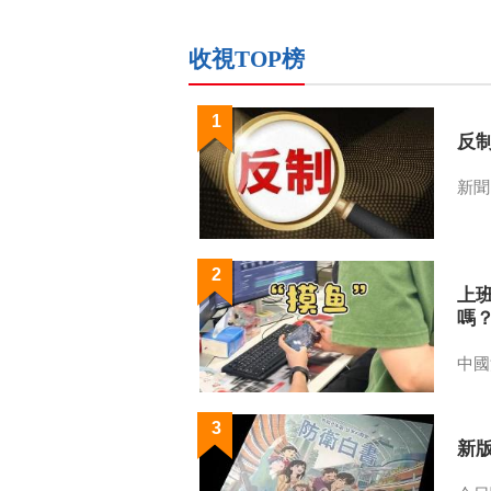
收視TOP榜
1
反
新聞
2
上
嗎
中國
3
新