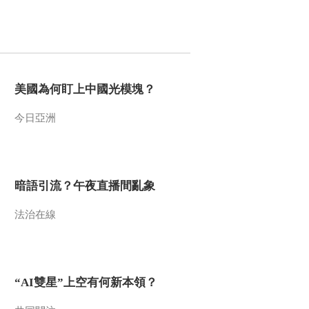
00:00:58
《科学重器》同步辐
射适合做生物结构的
研究
00:00:20
《科学重器》SARS病
毒关键的蛋白酶被仪
美國為何盯上中國光模塊？
器成功捕获
00:02:19
今日亞洲
《科学重器》中科院
高能物理所 高能物理
学家昼夜工作寻找宇
00:00:26
宙最初的粒子结构
《科学重器》加速器
暗語引流？午夜直播間亂象
中心研究员张闯用一
个形象的比喻解释对
法治在線
00:01:07
撞机的工作原理
《科学重器》我国每
年有300多种生物趋于
濒危乃至消失
00:01:29
“AI雙星”上空有何新本領？
《科学重器》水角种
子萌发失败