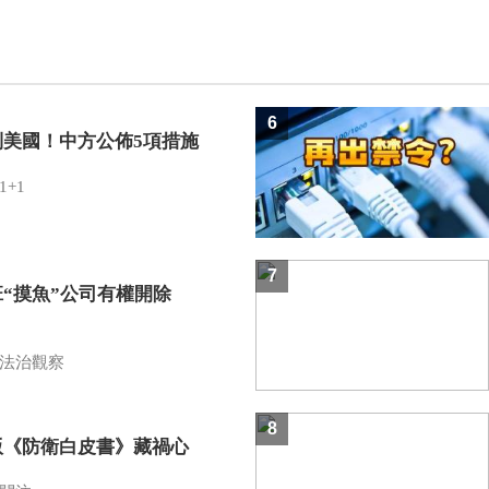
6
制美國！中方公佈5項措施
1+1
7
班“摸魚”公司有權開除
？
法治觀察
8
版《防衛白皮書》藏禍心