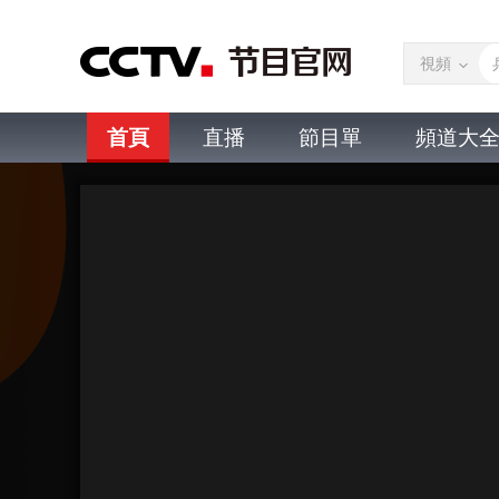
視頻
首頁
直播
節目單
頻道大