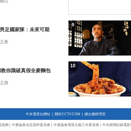
關注
9
7男足國家隊：未來可期
之夜
10
招教你識破真假全麥麵包
之路
中央電視台網站
|
關於CCTV.COM
|
總台總經理室
電視網
|
中廣協會信息資料委員會
|
中廣協會電視文藝工作委員會
|
中央新聞紀錄電影