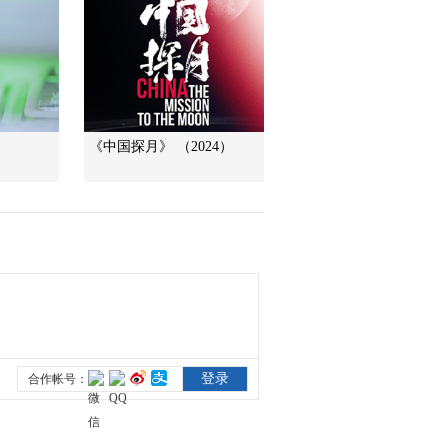
《科学重器》第三集
LAMOST望远镜 如何
在银河系内了解银河
00:03:52
系全貌
《科学重器》第二集
中国西南野生生物种
质资源库 打造植物“诺
00:02:03
《中国探月》 （2024）
亚方舟”
《科学重器》第一集
电子对撞机寄生实验
装置 成功阻断SARS
00:02:52
病毒复制
《科学重器》第一集
400多名科学家昼夜工
作 寻找宇宙最初的粒
00:01:21
子结构
《科学重器》人类已
知的物质世界结构都
以夸克作为起点
00:00:54
《科学重器》北京正
负电子对撞机犹如一
个巨大的羽毛球拍