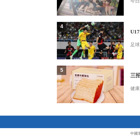
今日
4
U1
足球
5
三
健康
中國