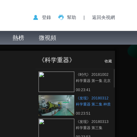
登錄
幫助
|
返回央視網
熱榜
微視頻
《发现》
正在播放
20180312 科学重器 第二集 种
《科学重器》
质资源库
收藏
《时代》 20181002
科学重器 第一集 北京
正负电子对撞机
00:23:41
《发现》 20180312
科学重器 第二集 种质
资源库
00:23:51
《发现》 20180313
科学重器 第三集
LAMOST望远镜