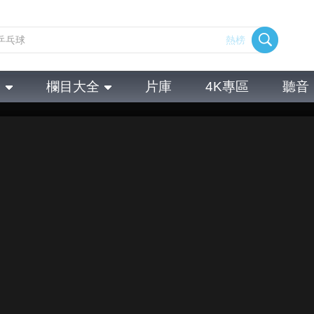
熱榜
全
欄目大全
片庫
4K專區
聽音