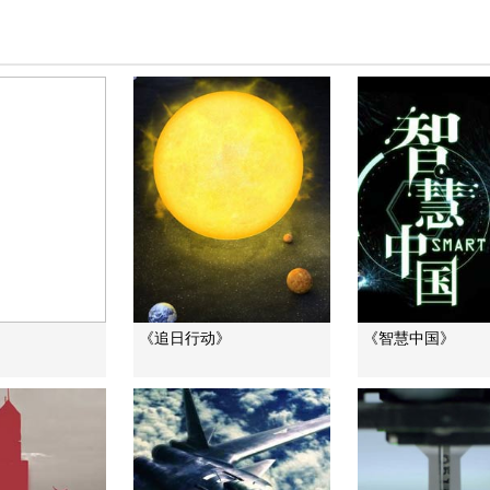
《追日行动》
《智慧中国》