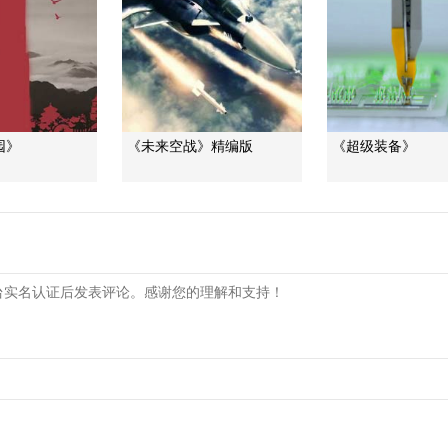
园》
《未来空战》精编版
《超级装备》