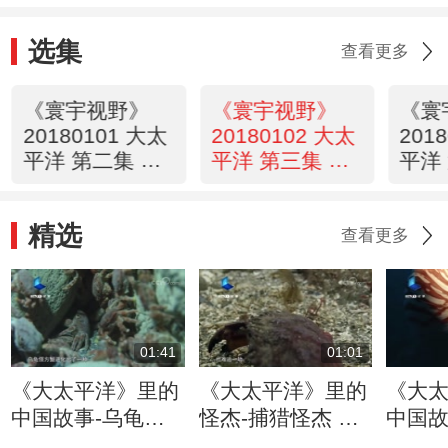
选集
查看更多
《寰宇视野》
《寰宇视野》
《寰
20180101 大太
20180102 大太
201
平洋 第二集 神
平洋 第三集 狂
平洋
秘
暴
餮
精选
查看更多
01:41
01:01
《大太平洋》里的
《大太平洋》里的
《大
中国故事-乌龟怪
怪杰-捕猎怪杰 狼
中国故
方蟹
鳗
鹉螺