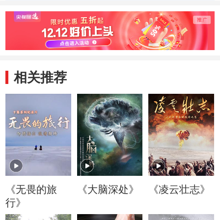
相关推荐
《无畏的旅
《大脑深处》
《凌云壮志》
行》