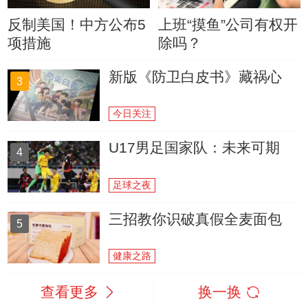
反制美国！中方公布5
上班“摸鱼”公司有权开
项措施
除吗？
新版《防卫白皮书》藏祸心
3
今日关注
U17男足国家队：未来可期
4
足球之夜
三招教你识破真假全麦面包
5
健康之路
查看更多
换一换