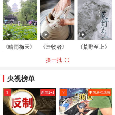
《晴雨梅天》
《造物者》
《荒野至上》
换一批
央视榜单
1
2
新闻1+1
中国法治观察