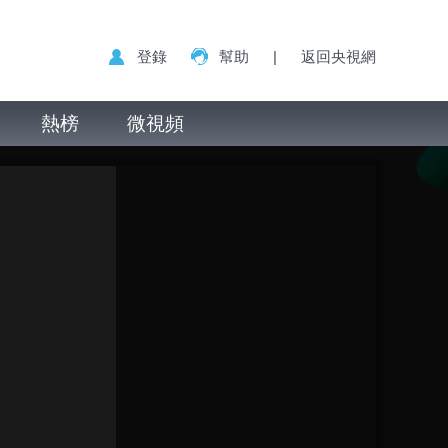
登錄
幫助
|
返回央視網
熱榜
微視頻