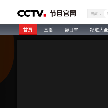
視頻
首頁
直播
節目單
頻道大