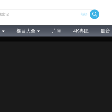
熱榜
全
欄目大全
片庫
4K專區
聽音