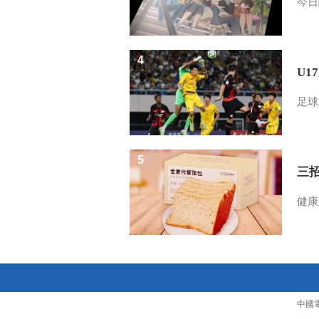
今日
4
U1
足球
5
三
健康
中國