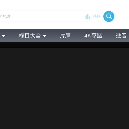
熱榜
全
欄目大全
片庫
4K專區
聽音