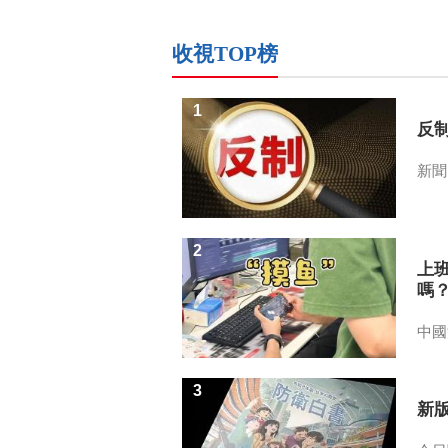
收視TOP榜
1
反
新聞
2
上
嗎
中國
3
新