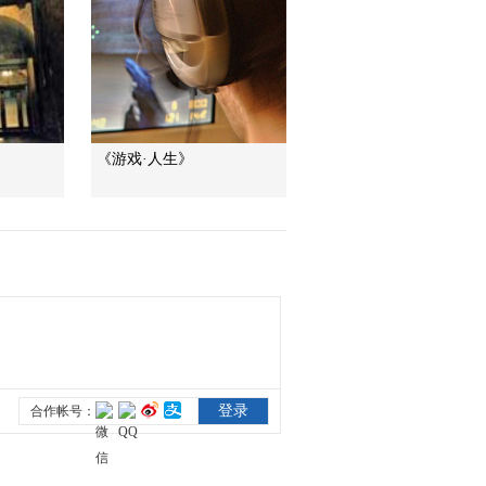
美國為何盯上中國光
模塊？
今日亞洲
暗語引流？午夜直播
間亂象
法治在線
《游戏·人生》
“AI雙星”上空有何新本
領？
共同關注
百年潮起 再現張謇傳
奇人生
文化十分
一醋一面 “酸”出億萬
財路
生財有道