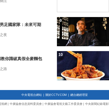
關注
9
7男足國家隊：未來可期
之夜
10
招教你識破真假全麥麵包
之路
中央電視台網站
|
關於CCTV.COM
|
總台總經理室
電視網
|
中廣協會信息資料委員會
|
中廣協會電視文藝工作委員會
|
中央新聞紀錄電影