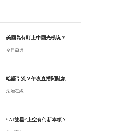
美國為何盯上中國光模塊？
今日亞洲
暗語引流？午夜直播間亂象
法治在線
“AI雙星”上空有何新本領？