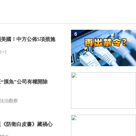
6
制美國！中方公佈5項措施
1+1
7
班“摸魚”公司有權開除
？
法治觀察
8
版《防衛白皮書》藏禍心