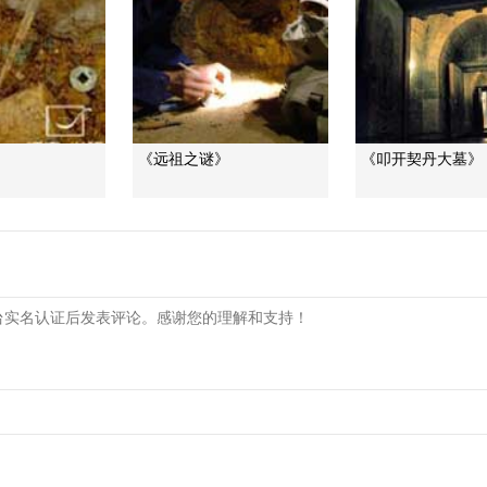
》
《远祖之谜》
《叩开契丹大墓》