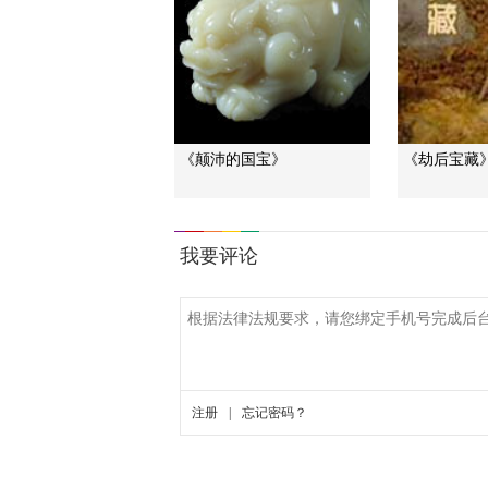
《颠沛的国宝》
《劫后宝藏