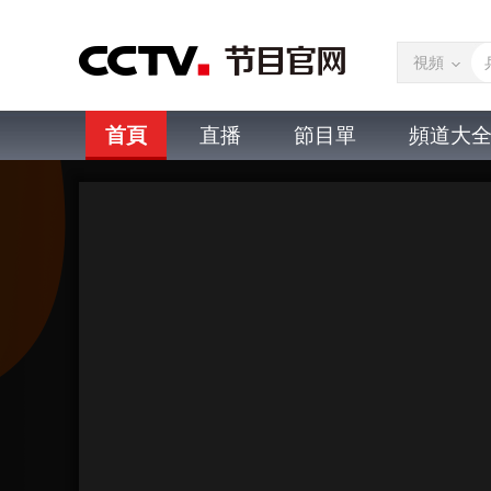
視頻
首頁
直播
節目單
頻道大