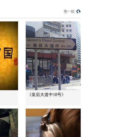
城记忆（上）
熱播榜
換一組
反制美國！中方公佈5
項措施
新聞1+1
上班“摸魚”公司有權開
除嗎？
中國法治觀察
新版《防衛白皮書》
藏禍心
今日關注
U17男足國家隊：未
《皇后大道中18号》
來可期
足球之夜
三招教你識破真假全
麥麵包
健康之路