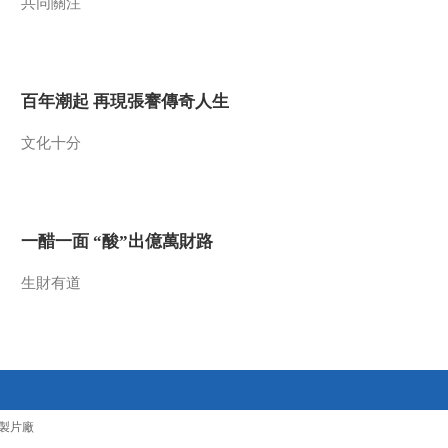
共同關注
百年潮起 再現張謇傳奇人生
文化十分
一醋一面 “酸”出億萬財路
生財有道
製片廠