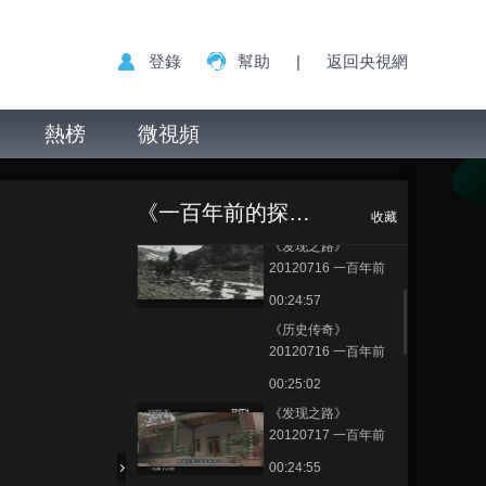
登錄
幫助
|
返回央視網
熱榜
微視頻
《历史传奇》
《历史传奇》
正在播放
20120720 一百年前
20120717 一百年前的探险日记
的探险日记 第十集 老
《一百年前的探险日记》
第四集 沙埋宝藏（下）
00:24:17
收藏
城记忆（下）
《发现之路》
20120716 一百年前
的探险日记 第一集 古
00:24:57
道谍影（上）
《历史传奇》
20120716 一百年前
的探险日记 第二集 古
00:25:02
道谍影（下）
《发现之路》
20120717 一百年前
的探险日记 第三集 沙
00:24:55
埋宝藏（上）