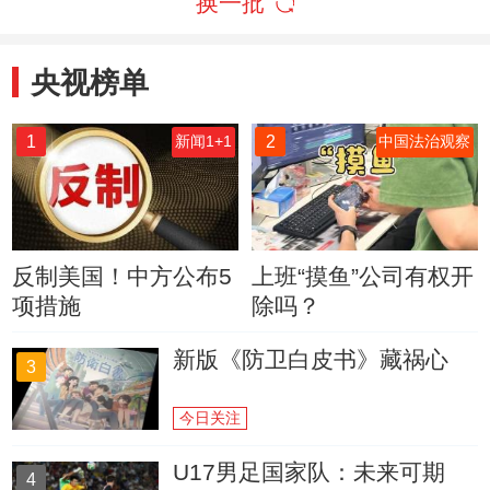
换一批
央视榜单
1
2
新闻1+1
中国法治观察
反制美国！中方公布5
上班“摸鱼”公司有权开
项措施
除吗？
新版《防卫白皮书》藏祸心
3
今日关注
U17男足国家队：未来可期
4