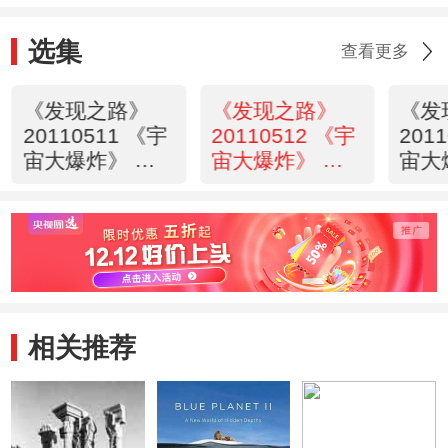
选集
查看更多
《发现之路》
《发现之路》
《发
20110511 《宇
20110512 《宇
201
宙大爆炸》 第
宙大爆炸》 第
宙大
二集 给我证据
三集 宇宙的密
四集
码
样
相关推荐