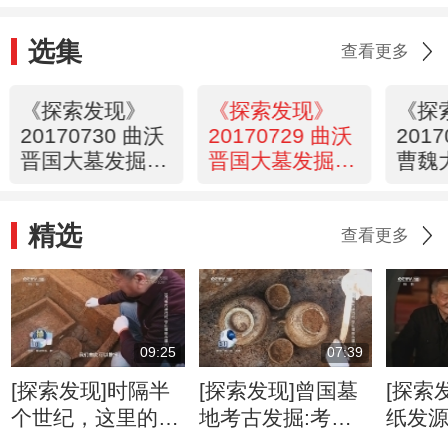
选集
查看更多
《探索发现》
《探索发现》
《探
20170730 曲沃
20170729 曲沃
201
晋国大墓发掘记
晋国大墓发掘记
曹魏
（下）
（上）
（下
精选
查看更多
09:25
07:39
[探索发现]时隔半
[探索发现]曾国墓
[探索
个世纪，这里的秘
地考古发掘:考古
纸发
密再次被提及
人员发现大量珍贵
世代