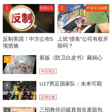
1
2
新闻1+1
中国法治观察
反制美国！中方公布5
上班“摸鱼”公司有权开
项措施
除吗？
新版《防卫白皮书》藏祸心
3
今日关注
U17男足国家队：未来可期
4
足球之夜
三招教你识破真假全麦面包
5