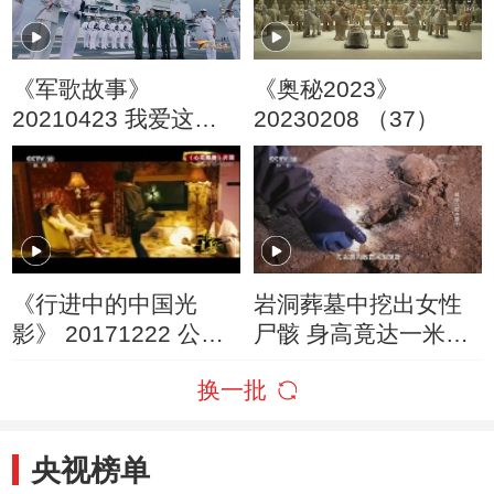
《军歌故事》
《奥秘2023》
20210423 我爱这蓝
20230208 （37）
色的海洋
《行进中的中国光
岩洞葬墓中挖出女性
影》 20171222 公路
尸骸 身高竟达一米七
篇
震惊考古人员
换一批
央视榜单