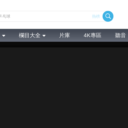
熱榜
全
欄目大全
片庫
4K專區
聽音