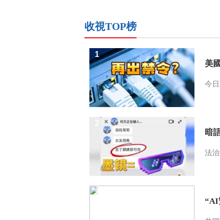
收視TOP榜
1
美
今日
2
暗
法治
3
“A