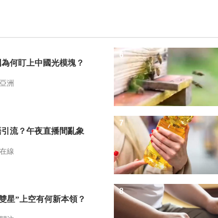
6
國為何盯上中國光模塊？
亞洲
7
語引流？午夜直播間亂象
在線
8
I雙星”上空有何新本領？