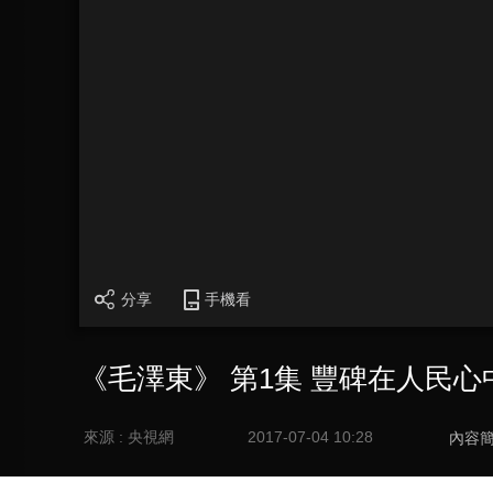
分享
手機看
《毛澤東》 第1集 豐碑在人民心
來源 : 央視網
2017-07-04 10:28
內容