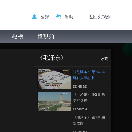
登錄
幫助
|
返回央視網
熱榜
微視頻
《毛泽东》 第1集
正在播放
丰碑在人民心中
《毛泽东》
收藏
《毛泽东》 第1集 丰
碑在人民心中
00:49:50
《毛泽东》 第2集 历
史的选择
00:49:54
《毛泽东》 第3集 曲
折之路