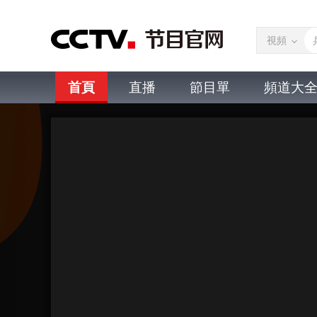
視頻
首頁
直播
節目單
頻道大