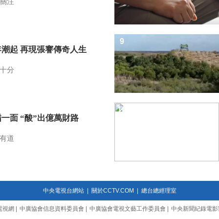
關注
9
年潮起 再現張謇傳奇人生
十分
10
一面 “酸”出億萬財路
有道
中央電視台網站
|
關於CCTV.COM
|
總台總經理室
電視網
|
中廣協會信息資料委員會
|
中廣協會電視文藝工作委員會
|
中央新聞紀錄電影