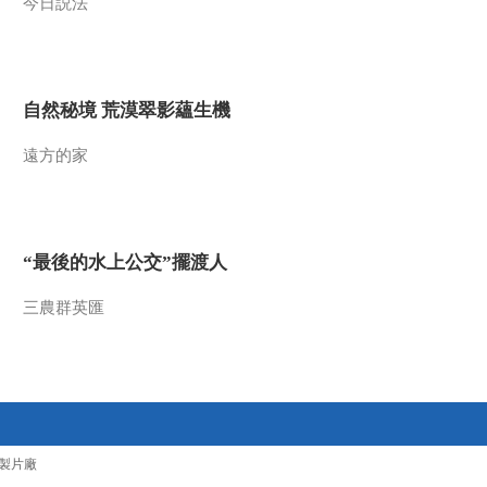
今日説法
自然秘境 荒漠翠影蘊生機
遠方的家
“最後的水上公交”擺渡人
三農群英匯
製片廠