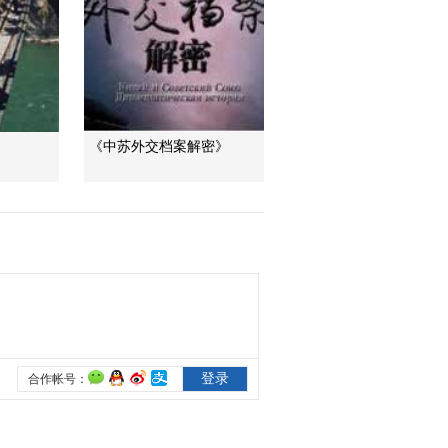
“AI雙星”上空有何新本
領？
共同關注
百年潮起 再現張謇傳
奇人生
《中苏外交档案解密》
文化十分
一醋一面 “酸”出億萬
財路
生財有道
“蜜蜂博士”的甜蜜事業
道德觀察
教你看懂食品標籤莫
中計
健康之路
“沉睡”4年保單的時效
之爭