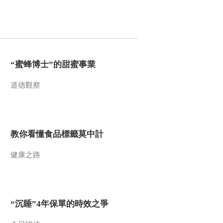
今日説法
自然秘境 荒漠翠影蘊
生機
遠方的家
“最後的水上公交”擺渡
“蜜蜂博士”的甜蜜事業
人
三農群英匯
道德觀察
教你看懂食品標籤莫中計
健康之路
“沉睡”4年保單的時效之爭