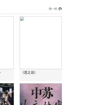
00:49:58
換一組
《毛泽东》 第10集 到
中流击水
00:49:56
《毛泽东》 第11集 领
袖家风
00:49:57
《毛泽东》 第12集 晚
年岁月
00:49:59
熱播榜
》
《恶之花》
美國為何盯上中國光
模塊？
今日亞洲
暗語引流？午夜直播
間亂象
法治在線