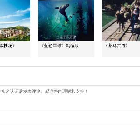
·攀枝花》
《蓝色星球》精编版
《茶马古道》