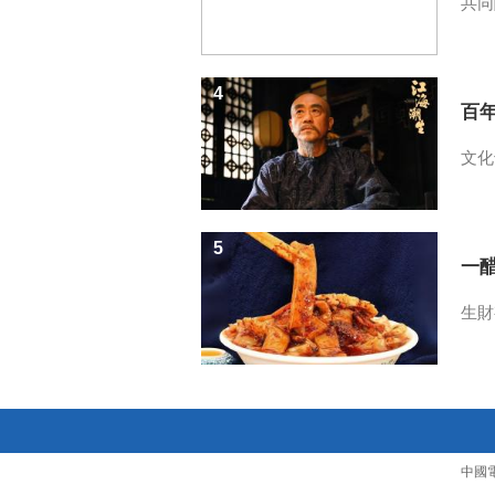
共同
4
百
文化
5
一醋
生財
中國