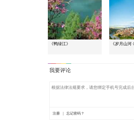
《鸭绿江》
《岁月山河