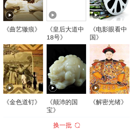
《曲艺辙痕》
《皇后大道中
《电影眼看中
18号》
国》
《金色道钉》
《颠沛的国
《解密光绪》
宝》
换一批