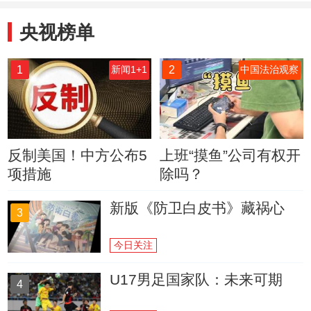
央视榜单
1
2
新闻1+1
中国法治观察
反制美国！中方公布5
上班“摸鱼”公司有权开
项措施
除吗？
新版《防卫白皮书》藏祸心
3
今日关注
U17男足国家队：未来可期
4