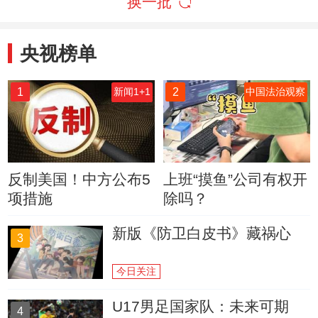
换一批
央视榜单
1
2
新闻1+1
中国法治观察
反制美国！中方公布5
上班“摸鱼”公司有权开
项措施
除吗？
新版《防卫白皮书》藏祸心
3
今日关注
U17男足国家队：未来可期
4