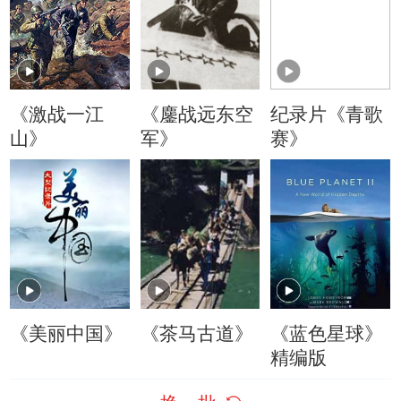
《激战一江
《鏖战远东空
纪录片《青歌
山》
军》
赛》
《美丽中国》
《茶马古道》
《蓝色星球》
精编版