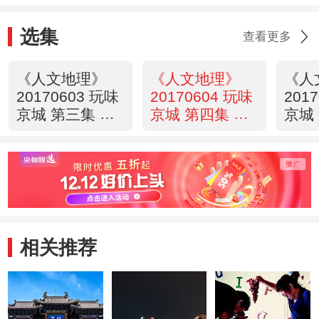
选集
查看更多
《人文地理》
《人文地理》
《人
20170603 玩味
20170604 玩味
201
京城 第三集 小
京城 第四集 人
京城
台大戏
偶传奇
灵的
相关推荐