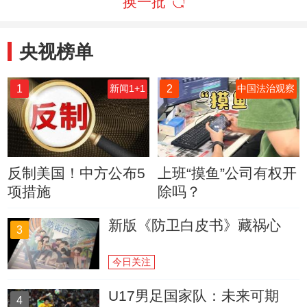
换一批
央视榜单
1
2
新闻1+1
中国法治观察
反制美国！中方公布5
上班“摸鱼”公司有权开
项措施
除吗？
新版《防卫白皮书》藏祸心
3
今日关注
U17男足国家队：未来可期
4