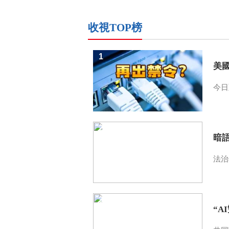
收視TOP榜
1
美
今日
2
暗
法治
3
“A