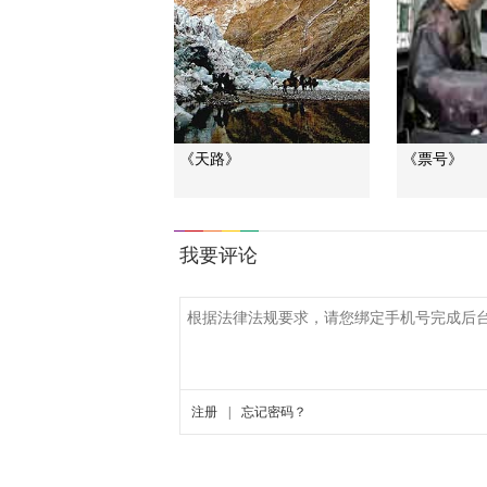
《天路》
《票号》