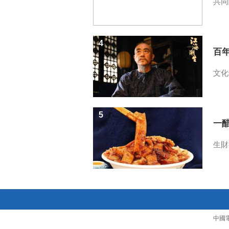
共同
4
百
文化
5
一醋
生財
中國