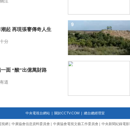
關注
9
年潮起 再現張謇傳奇人生
十分
10
一面 “酸”出億萬財路
有道
中央電視台網站
|
關於CCTV.COM
|
總台總經理室
電視網
|
中廣協會信息資料委員會
|
中廣協會電視文藝工作委員會
|
中央新聞紀錄電影