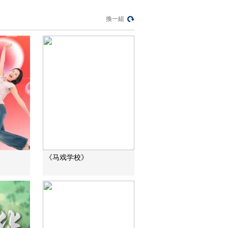
暗語引流？午夜直播
間亂象
換一組
法治在線
“AI雙星”上空有何新本
領？
共同關注
百年潮起 再現張謇傳
奇人生
文化十分
一醋一面 “酸”出億萬
財路
生財有道
《马戏学校》
“蜜蜂博士”的甜蜜事業
道德觀察
教你看懂食品標籤莫
中計
健康之路