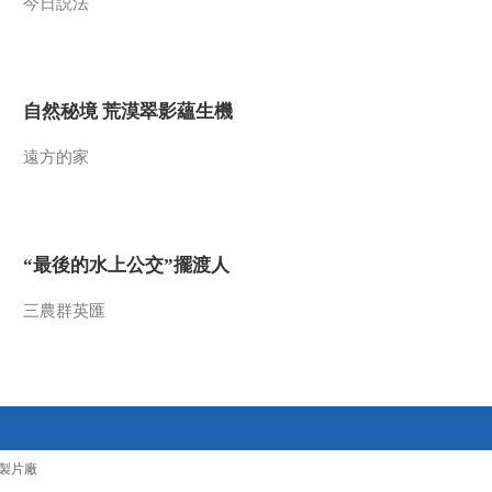
今日説法
自然秘境 荒漠翠影蘊生機
遠方的家
“最後的水上公交”擺渡人
三農群英匯
製片廠