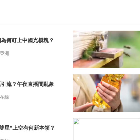
6
國為何盯上中國光模塊？
亞洲
7
語引流？午夜直播間亂象
在線
8
I雙星”上空有何新本領？