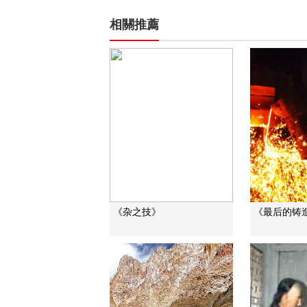
相關推薦
《杂之技》
《最后的铸