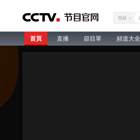
視頻
首頁
直播
節目單
頻道大