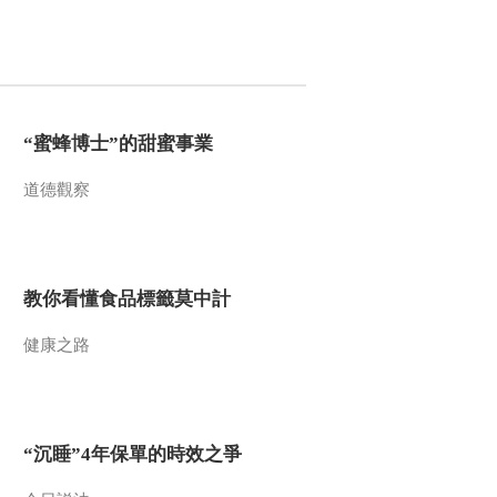
“蜜蜂博士”的甜蜜事業
道德觀察
教你看懂食品標籤莫中計
健康之路
“沉睡”4年保單的時效之爭