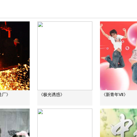
造厂》
《极光诱惑》
《新青年Ⅶ》