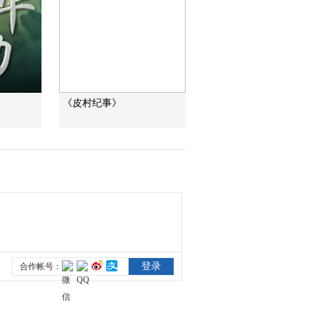
“沉睡”4年保單的時效
之爭
今日説法
自然秘境 荒漠翠影蘊
生機
《皮村纪事》
遠方的家
“最後的水上公交”擺渡
人
三農群英匯