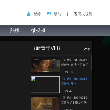
登錄
幫助
|
返回央視網
熱榜
微視頻
《时代》
正在播放
20140318 新青年-斗士
《新青年VIII》
收藏
《时代》 20140317
新青年·高墙下的舞蹈
梦
00:24:18
《时代》 20140318
新青年-斗士
00:24:47
《时代》 20140319
新青年VIII-剧梦空间