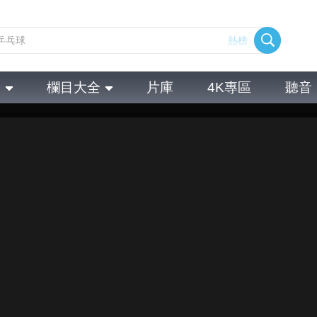
熱榜
全
欄目大全
片庫
4K專區
聽音