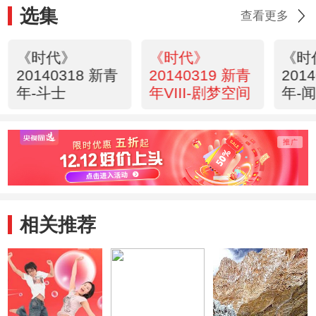
选集
查看更多
《时代》
《时代》
《时
20140318 新青
20140319 新青
201
年-斗士
年VIII-剧梦空间
年-
相关推荐