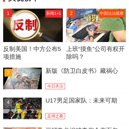
1
2
新闻1+1
中国法治观察
反制美国！中方公布5
上班“摸鱼”公司有权开
项措施
除吗？
新版《防卫白皮书》藏祸心
3
今日关注
U17男足国家队：未来可期
4
足球之夜