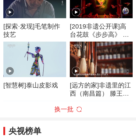
[探索·发现]毛笔制作
[2019非遗公开课]高
技艺
台花鼓《步步高》 表
演：山西稷山县安福
高台花鼓演艺中心
[智慧树]泰山皮影戏
[远方的家]非遗里的江
西（南昌篇） 滕王阁
名扬天下 毛笔大名鼎
换一批
鼎
央视榜单