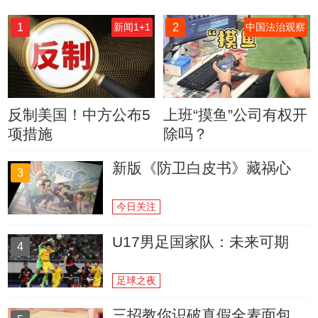
1
2
新闻1+1
中国法治观察
反制美国！中方公布5
上班“摸鱼”公司有权开
项措施
除吗？
新版《防卫白皮书》藏祸心
3
今日关注
U17男足国家队：未来可期
4
足球之夜
三招教你识破真假全麦面包