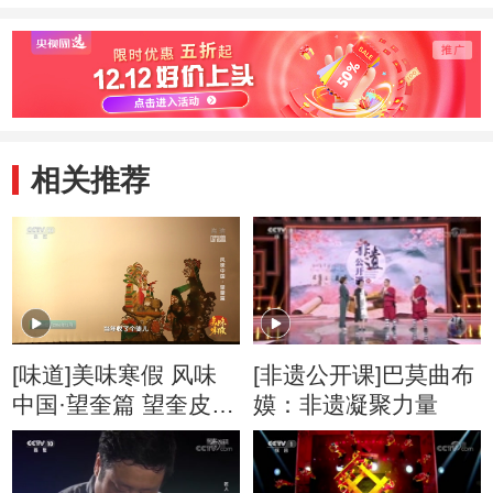
相关推荐
[味道]美味寒假 风味
[非遗公开课]巴莫曲布
中国·望奎篇 望奎皮影
嫫：非遗凝聚力量
距今已有300多年的历
史