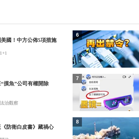
6
制美國！中方公佈5項措施
1+1
7
班“摸魚”公司有權開除
？
法治觀察
8
版《防衛白皮書》藏禍心