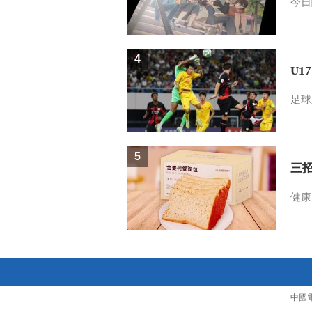
今日
4
U1
足球
5
三
健康
中國