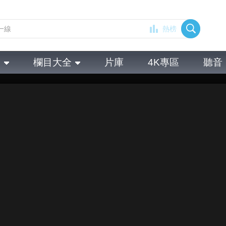
熱榜
全
欄目大全
片庫
4K專區
聽音