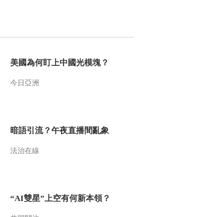
00:37:49
熱播榜
反制美國！中方公佈5
項措施
美國為何盯上中國光模塊？
新聞1+1
今日亞洲
上班“摸魚”公司有權開
除嗎？
中國法治觀察
新版《防衛白皮書》
暗語引流？午夜直播間亂象
藏禍心
今日關注
法治在線
U17男足國家隊：未
來可期
足球之夜
三招教你識破真假全
“AI雙星”上空有何新本領？
麥麵包