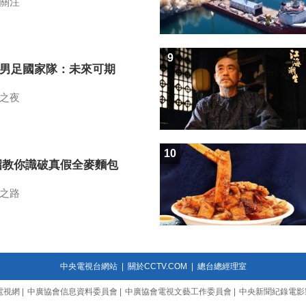
關注
9
7男足國家隊：未來可期
之夜
10
招教你識破真假全麥麵包
之路
中央電視台網站
|
關於CCTV.COM
|
總台總經理室
電視網
|
中廣協會信息資料委員會
|
中廣協會電視文藝工作委員會
|
中央新聞紀錄電影