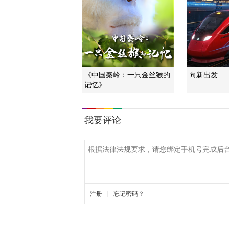
《中国秦岭：一只金丝猴的
向新出发
记忆》