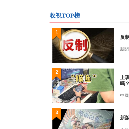
收視TOP榜
1
反
新聞
2
上
嗎
中國
3
新