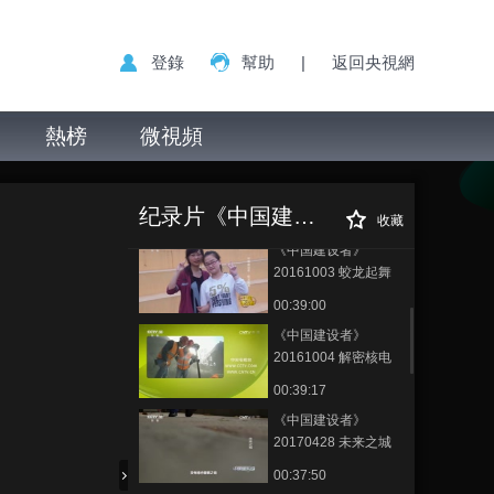
20160930 高峡出平
湖
00:40:31
登錄
幫助
|
返回央視網
《中国建设者》
20161001 黄金水道
熱榜
微視頻
00:39:00
《中国建设者》
《中国建设者》
正在播放
20161002 地下宝藏
20170429 天堑变通途
纪录片《中国建设者》
00:39:02
收藏
《中国建设者》
20161003 蛟龙起舞
00:39:00
《中国建设者》
20161004 解密核电
00:39:17
《中国建设者》
20170428 未来之城
00:37:50