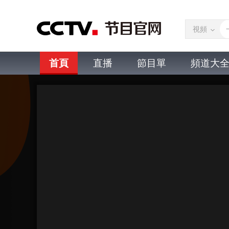
視頻
首頁
直播
節目單
頻道大