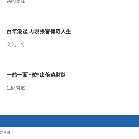
共同關注
健康之路
美國為何盯上中國光
模塊？
今日亞洲
百年潮起 再現張謇傳奇人生
暗語引流？午夜直播
間亂象
文化十分
法治在線
“AI雙星”上空有何新本
領？
共同關注
一醋一面 “酸”出億萬財路
百年潮起 再現張謇傳
生財有道
奇人生
文化十分
一醋一面 “酸”出億萬
財路
生財有道
製片廠