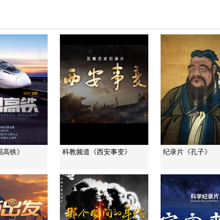
国高铁》
科教频道《西安事变》
纪录片《孔子》