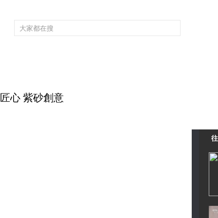
頻道大全
欄目大全
片庫
4K專區
聽
育
電影
國防軍事
電視劇
紀錄
科教
戲曲
社會與法
少
非凡匠心 紫砂創意
往