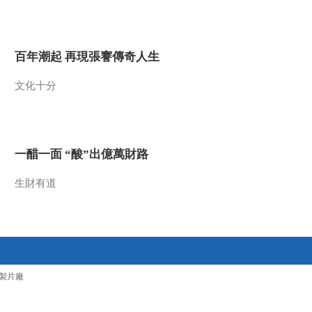
2017-02-13 22:23:52
《文明密码》 20170206
百年潮起 再現張謇傳奇人生
新青林海过大年
文化十分
2017-02-06 20:37:48
《文明密码》 20170123
节气的故事
一醋一面 “酸”出億萬財路
2017-01-23 21:41:42
生財有道
《文明密码》 20170116
赫哲渔猎生活
2017-01-16 21:33:37
《文明密码》 20170109
製片廠
乡土智趣传奇