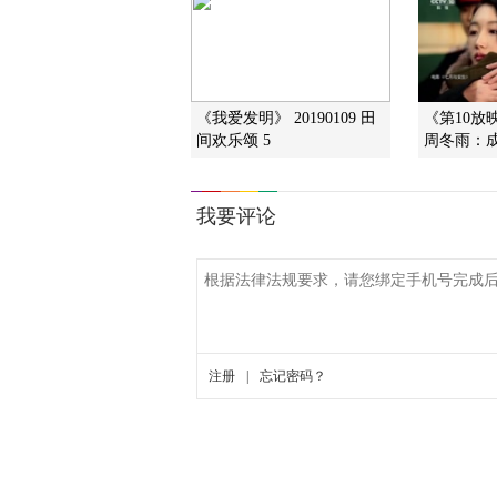
《我爱发明》 20190109 田
《第10放映室
间欢乐颂 5
周冬雨：