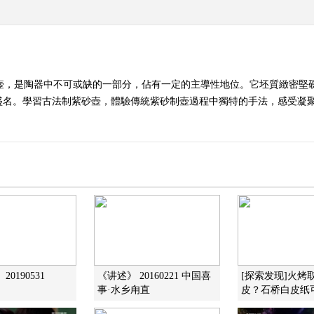
砂壺，是陶器中不可或缺的一部分，佔有一定的主導性地位。它坯質緻密堅
盛名。學習古法制紫砂壺，體驗傳統紫砂制壺過程中獨特的手法，感受凝聚
0190531
《讲述》 20160221 中国喜
[探索发现]火烤
事·水乡甪直
皮？石桥白皮纸可