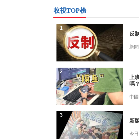
收視TOP榜
1
反
新聞
2
上
嗎
中國
3
新
今日