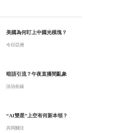
2017-03-13 21:53:57
《文明密码》 20170306
鱼的盛宴
美國為何盯上中國光模塊？
2017-03-07 03:25:55
今日亞洲
《文明密码》 20170227
阿尔山幸福冬韵
暗語引流？午夜直播間亂象
2017-02-27 23:35:59
法治在線
《文明密码》 20170220
山中养蜂人
2017-02-20 21:59:52
“AI雙星”上空有何新本領？
《文明密码》 20170213
节日斗牛欢乐多
共同關注