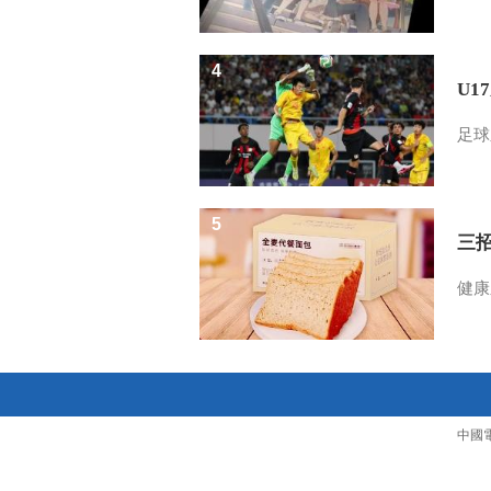
4
U1
足球
5
三
健康
中國