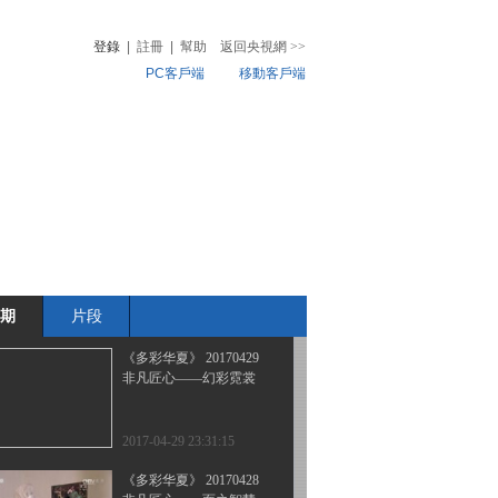
水上渔猎智慧多
登錄
|
註冊
|
幫助
返回央視網
>>
PC客戶端
移動客戶端
2017-05-01 22:28:11
《多彩华夏》 20170430
音
熱榜
非凡匠心——宣纸传奇
微視頻
兒
音樂
體育賽事
農業農村
2017-05-01 00:20:07
《文明密码》 20170430
山间密林采集忙
期
片段
2017-04-30 21:42:08
《多彩华夏》 20170429
非凡匠心——幻彩霓裳
2017-04-29 23:31:15
《多彩华夏》 20170428