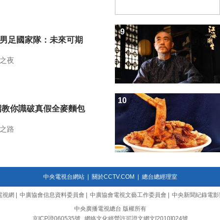
9
7男足國家隊：未來可期
之夜
10
招教你識破真假全麥麵包
之路
中央電視台網站
|
關於CCTV.COM
|
總台總經理室
電視網
|
中廣協會信息資料委員會
|
中廣協會電視文藝工作委員會
|
中央新聞紀錄電影
中央廣播電視總台 版權所有
京ICP證060535號
網絡文化經營許可證文網文[2010]024號