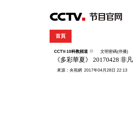
首頁
直播
節目單
綜合
新聞
財經
綜藝
中文國際
體
CCTV-10科教頻道
文明密碼(停播)
《多彩華夏》 20170428 
來源：
央視網
2017年04月28日 22:13