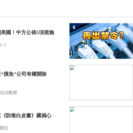
6
制美國！中方公佈5項措施
1+1
7
班“摸魚”公司有權開除
？
法治觀察
8
版《防衛白皮書》藏禍心
關注