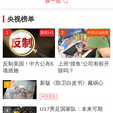
换一批
央视榜单
1
2
新闻1+1
中国法治观察
反制美国！中方公布5
上班“摸鱼”公司有权开
项措施
除吗？
新版《防卫白皮书》藏祸心
3
今日关注
U17男足国家队：未来可期
4