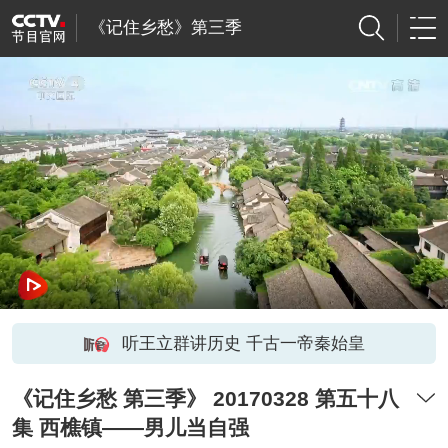
《记住乡愁》第三季
听王立群讲历史 千古一帝秦始皇
《记住乡愁 第三季》 20170328 第五十八
集 西樵镇——男儿当自强