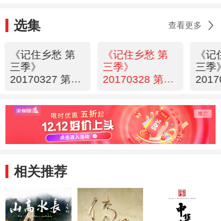
选集
查看更多
《记住乡愁 第
《记住乡愁 第
《记
三季》
三季》
三季
20170327 第五
20170328 第五
201
十七集 旧州镇
十八集 西樵镇
十九
——屯堡古镇
——男儿当自强
——
义字当先
敢为
相关推荐