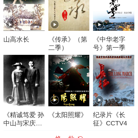
山高水长
《传承》（第
《中华老字
二季）
号》第一季
《精诚笃爱 孙
《太阳照耀》
纪录片《长
中山与宋庆
征》CCTV4
龄》