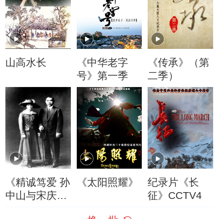
山高水长
《中华老字
《传承》（第
号》第一季
二季）
《精诚笃爱 孙
《太阳照耀》
纪录片《长
中山与宋庆
征》CCTV4
龄》