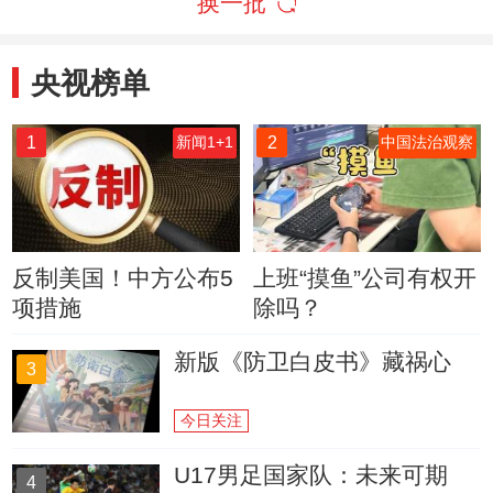
换一批
央视榜单
1
2
新闻1+1
中国法治观察
反制美国！中方公布5
上班“摸鱼”公司有权开
项措施
除吗？
新版《防卫白皮书》藏祸心
3
今日关注
U17男足国家队：未来可期
4