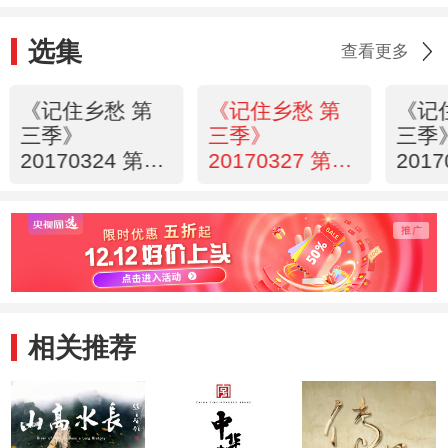
选集
查看更多
《记住乡愁 第
《记住乡愁 第
《记
三季》
三季》
三季
20170324 第五
20170327 第五
201
十六集 光禄镇
十七集 旧州镇
十八集 西
——滇中古镇
——屯堡古镇
——
为而不争
义字当先
相关推荐