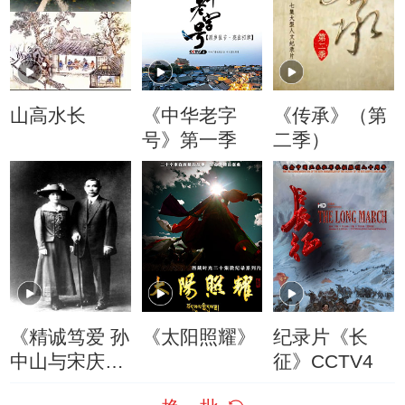
山高水长
《中华老字
《传承》（第
号》第一季
二季）
《精诚笃爱 孙
《太阳照耀》
纪录片《长
中山与宋庆
征》CCTV4
龄》