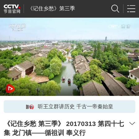
《记住乡愁》第三季
听王立群讲历史 千古一帝秦始皇
《记住乡愁 第三季》 20170313 第四十七
集 龙门镇——循祖训 奉义行