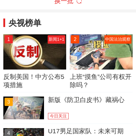
换一批
央视榜单
1
2
新闻1+1
中国法治观察
反制美国！中方公布5
上班“摸鱼”公司有权开
项措施
除吗？
新版《防卫白皮书》藏祸心
3
今日关注
U17男足国家队：未来可期
4