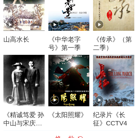
山高水长
《中华老字
《传承》（第
号》第一季
二季）
《精诚笃爱 孙
《太阳照耀》
纪录片《长
中山与宋庆
征》CCTV4
龄》