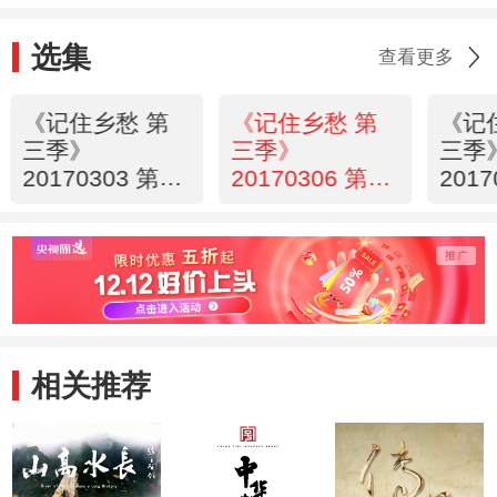
选集
查看更多
《记住乡愁 第
《记住乡愁 第
《记
三季》
三季》
三季
20170303 第四
20170306 第四
201
十二集 土城镇
十三集 七里坪
十四
——坚韧执着
镇——丹心一片
——
家国情
相关推荐