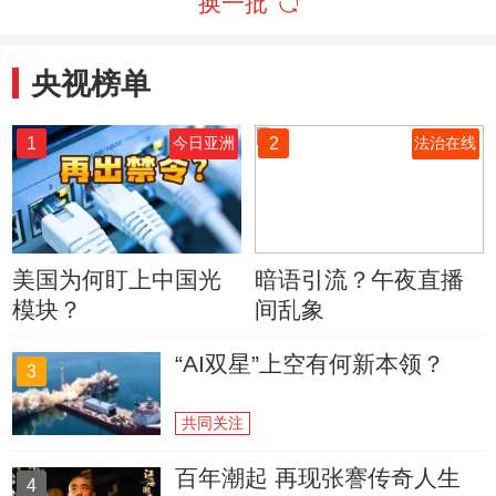
换一批
央视榜单
1
2
今日亚洲
法治在线
美国为何盯上中国光
暗语引流？午夜直播
模块？
间乱象
“AI双星”上空有何新本领？
3
共同关注
百年潮起 再现张謇传奇人生
4