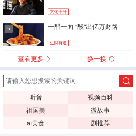
文化十分
一醋一面 “酸”出亿万财路
5
生财有道
查看更多
换一换
听音
视频百科
祖国美
微故事
ai美食
剧推荐