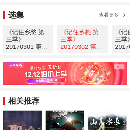
选集
查看更多
《记住乡愁 第
《记住乡愁 第
《记
三季》
三季》
三季
20170301 第四
20170302 第四
201
十集 五凤镇
十一集 桃花潭
十二
——包容并蓄
镇——唐风诗韵
——
话情义
相关推荐