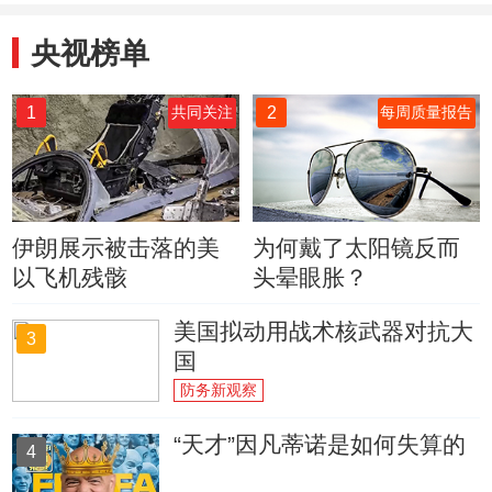
央视榜单
1
2
共同关注
每周质量报告
伊朗展示被击落的美
为何戴了太阳镜反而
以飞机残骸
头晕眼胀？
美国拟动用战术核武器对抗大
3
国
防务新观察
“天才”因凡蒂诺是如何失算的
4