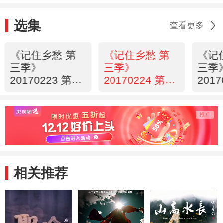
选集
查看更多
《记住乡愁 第
《记住乡愁 第
《记
三季》
三季》
三季
20170223 第三
20170224 第三
201
十六集 大阳镇
十七集 万灵镇
十八
——精益求精
——守本心 行
——
正道
和谐
相关推荐