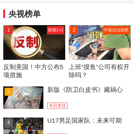
央视榜单
1
2
新闻1+1
中国法治观察
反制美国！中方公布5
上班“摸鱼”公司有权开
项措施
除吗？
新版《防卫白皮书》藏祸心
3
今日关注
U17男足国家队：未来可期
4