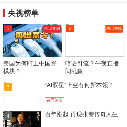
央视榜单
1
2
今日亚洲
法治在线
美国为何盯上中国光
暗语引流？午夜直播
模块？
间乱象
“AI双星”上空有何新本领？
3
共同关注
百年潮起 再现张謇传奇人生
4