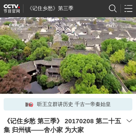
《记住乡愁》第三季
听王立群讲历史 千古一帝秦始皇
《记住乡愁 第三季》 20170208 第二十五
集 归州镇——舍小家 为大家