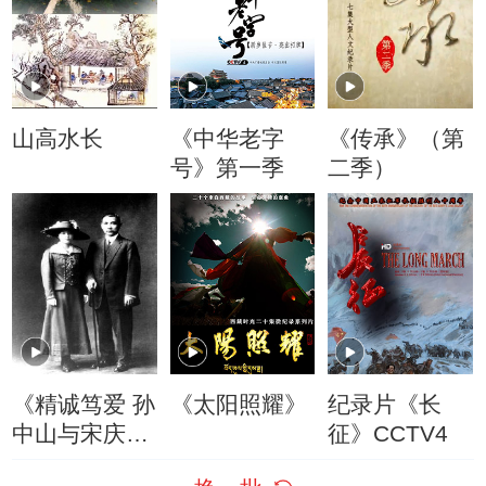
山高水长
《中华老字
《传承》（第
号》第一季
二季）
《精诚笃爱 孙
《太阳照耀》
纪录片《长
中山与宋庆
征》CCTV4
龄》