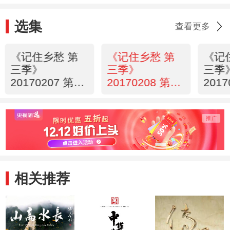
选集
查看更多
《记住乡愁 第
《记住乡愁 第
《记
三季》
三季》
三季
20170207 第二
20170208 第二
201
十四集 八陡镇
十五集 归州镇
十六
——孝传一方
——舍小家 为
——
大家
相关推荐