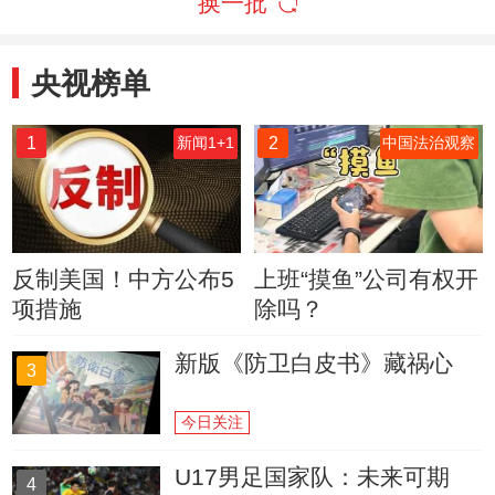
换一批
央视榜单
1
2
新闻1+1
中国法治观察
反制美国！中方公布5
上班“摸鱼”公司有权开
项措施
除吗？
新版《防卫白皮书》藏祸心
3
今日关注
U17男足国家队：未来可期
4