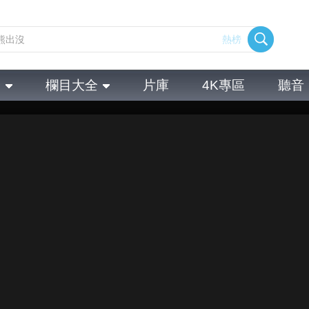
熱榜
全
欄目大全
片庫
4K專區
聽音