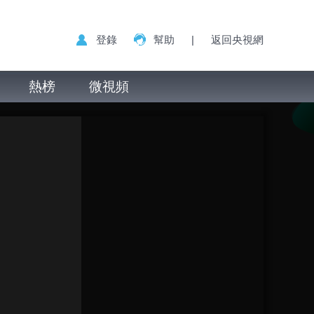
登錄
幫助
|
返回央視網
熱榜
微視頻