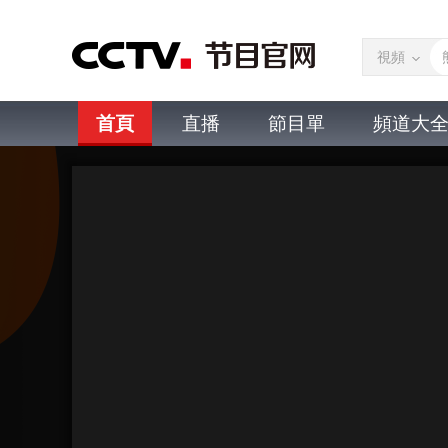
視頻
首頁
直播
節目單
頻道大