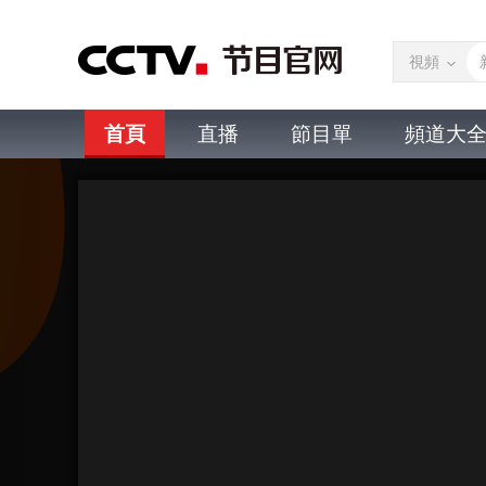
視頻
首頁
直播
節目單
頻道大