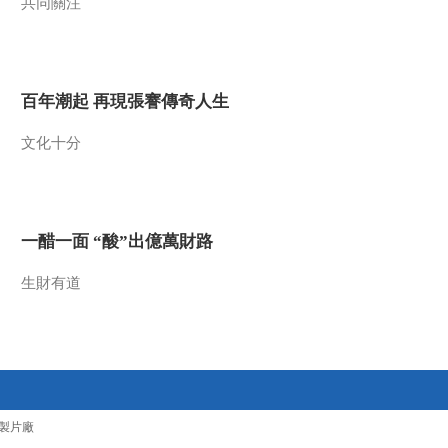
共同關注
《记住乡愁 第三季》
20170209 第二十六
集 碛口镇——休戚与
00:29:57
共
《记住乡愁 第三季》
百年潮起 再現張謇傳奇人生
20170210 第二十七
集 新城镇——西部重
00:29:52
文化十分
镇 尽忠职守
《记住乡愁 第三季》
20170213 第二十八
集 西庄镇——滇南边
00:29:54
镇 百忍成金
《记住乡愁 第三季》
一醋一面 “酸”出億萬財路
20170214 第二十九
集 西沱镇——与人为
生財有道
00:29:50
善
《记住乡愁 第三季》
20170215 第三十集
神垕镇——守正出新
00:29:54
变中求进
《记住乡愁 第三季》
20170216 第三十一
製片廠
集 梁子镇——重规守
00:29:52