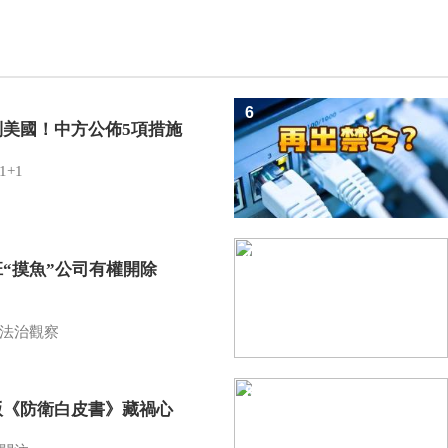
6
制美國！中方公佈5項措施
1+1
7
班“摸魚”公司有權開除
？
法治觀察
8
版《防衛白皮書》藏禍心