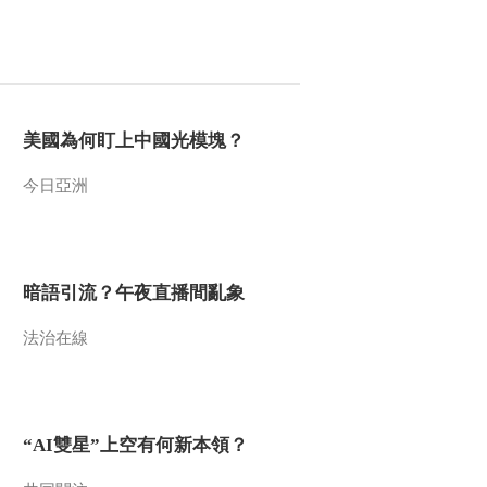
20170201 第二十集
黄姚镇——乐善好德
00:29:58
《记住乡愁 第三季》
20170202 第二十一
集 石牌镇——急公好
00:29:49
美國為何盯上中國光模塊？
义
《记住乡愁 第三季》
20170203 第二十二
今日亞洲
集 江湾镇——积小善
00:29:53
成大德
《记住乡愁 第三季》
20170206 第二十三
集 偏岩镇——尊贤崇
暗語引流？午夜直播間亂象
00:29:52
德
《记住乡愁 第三季》
法治在線
20170207 第二十四
集 八陡镇——孝传一
00:29:53
方
《记住乡愁 第三季》
20170208 第二十五
“AI雙星”上空有何新本領？
集 归州镇——舍小家
00:29:52
为大家