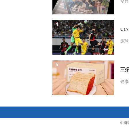
今日
4
U1
足球
5
三
健康
中國