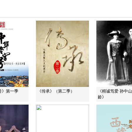
号》第一季
《传承》（第二季）
《精诚笃爱 孙中
龄》