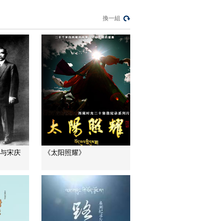
泉镇——孝老敬亲 推
00:29:59
恩及人
換一組
《记住乡愁 第三季》
20170113 第九集 霍
童镇——滴水穿石 坚
00:29:52
韧不拔
《记住乡愁 第三季》
20170116 第十集 漆
桥镇——孔府人家 重
00:29:54
义轻利
《记住乡愁 第三季》
20170117 第十一集
昌珠镇——藏乡祖地
00:29:49
固本守源
《记住乡愁 第三季》
20170118 第十二集
山与宋庆
《太阳照耀》
新城镇——清身洁己
00:29:59
《记住乡愁 第三季》
20170119 第十三集
青木川镇——平等待
00:29:56
人 公平处事
《记住乡愁 第三季》
20170123 第十四集