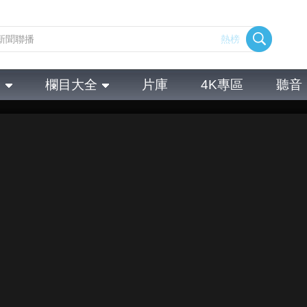
熱榜
全
欄目大全
片庫
4K專區
聽音