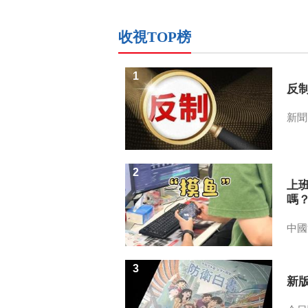
收視TOP榜
1
反
新聞
2
上
嗎
中國
3
新