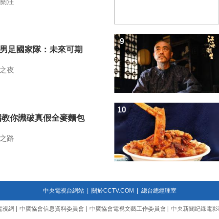
關注
9
7男足國家隊：未來可期
之夜
10
招教你識破真假全麥麵包
之路
中央電視台網站
|
關於CCTV.COM
|
總台總經理室
電視網
|
中廣協會信息資料委員會
|
中廣協會電視文藝工作委員會
|
中央新聞紀錄電影