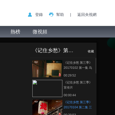
登錄
幫助
|
返回央視網
熱榜
微視頻
《记住乡愁 第三
正在播放
季》 20170104 第二集 三河镇
《记住乡愁》第三季
——仁爱为本 诚信立世
收藏
《记住乡愁 第三季》
20170102 第一集 乌
镇——枕水人家 立志
00:29:52
进取
《记住乡愁 第三季》
宣传片
00:00:44
《记住乡愁 第三季》
20170104 第二集 三
河镇——仁爱为本 诚