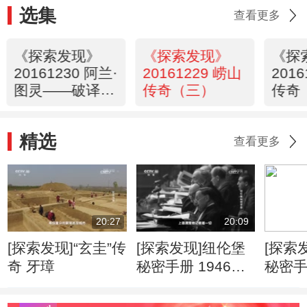
选集
查看更多
《探索发现》
《探索发现》
《探
20161230 阿兰·
20161229 崂山
201
图灵——破译纳
传奇（三）
传奇
粹密码的人
精选
查看更多
20:27
20:09
[探索发现]“玄圭”传
[探索发现]纽伦堡
[探索
奇 牙璋
秘密手册 1946年1
秘密手
月 纽伦堡审判第
判 纳
一阶段开始
做出