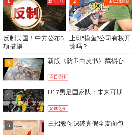
1
2
新闻1+1
中国法治观察
反制美国！中方公布5
上班“摸鱼”公司有权开
项措施
除吗？
新版《防卫白皮书》藏祸心
3
今日关注
U17男足国家队：未来可期
4
足球之夜
三招教你识破真假全麦面包
5