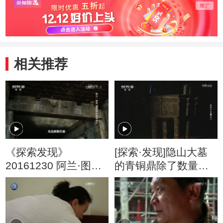
相关推荐
《探索发现》
[探索·发现]隐山大墓
20161230 阿兰·图灵
的青铜鼎除了数量让
——破译纳粹密码的
人惊讶 其实还有器型
人
上的疑问