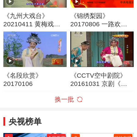
《九州大戏台》
《锦绣梨园》
20210411 黄梅戏
20170806 一路欢笑
《天仙配》选场
优秀曲艺作品展播
《名段欣赏》
《CCTV空中剧院》
20170106
20161031 京剧《诗
文会》（选段）
换一批
央视榜单