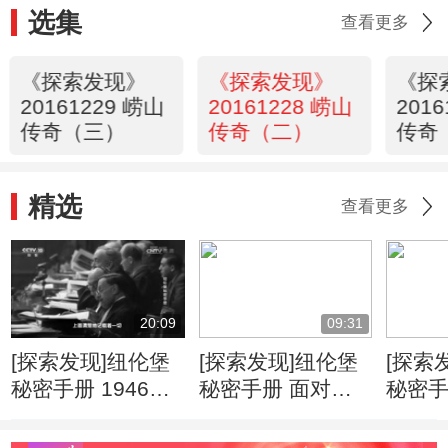
选集
查看更多
《探索发现》
《探索发现》
《探
20161229 崂山
20161228 崂山
201
传奇（三）
传奇（二）
传奇
精选
查看更多
20:09
09:31
[探索发现]纽伦堡
[探索发现]纽伦堡
[探索
秘密手册 1946年1
秘密手册 面对审
秘密手
月 纽伦堡审判第
判 纳粹战犯又将
目并
一阶段开始
做出何种狡辩