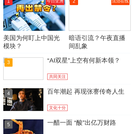
1
2
今日亚洲
法治在线
美国为何盯上中国光
暗语引流？午夜直播
模块？
间乱象
“AI双星”上空有何新本领？
3
共同关注
百年潮起 再现张謇传奇人生
4
文化十分
一醋一面 “酸”出亿万财路
5