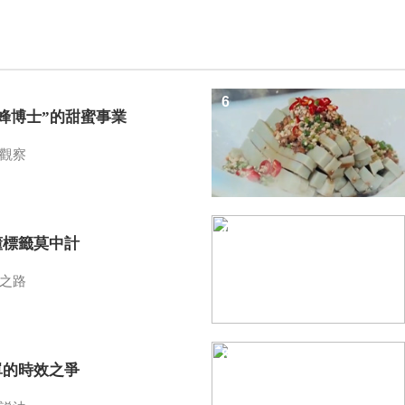
6
蜜蜂博士”的甜蜜事業
觀察
7
懂標籤莫中計
之路
8
單的時效之爭