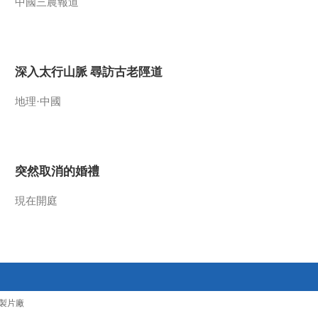
中國三農報道
深入太行山脈 尋訪古老陘道
地理·中國
突然取消的婚禮
現在開庭
製片廠