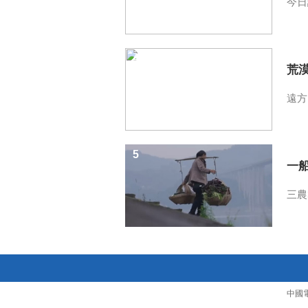
今日
4
荒
遠方
5
一
三農
中國