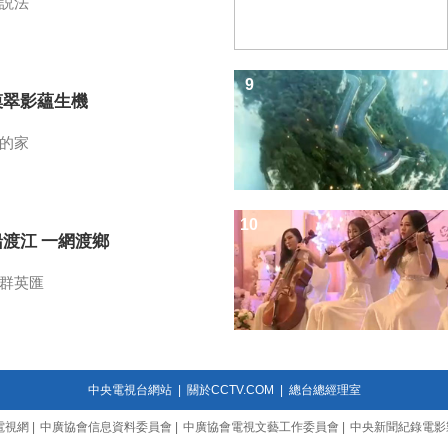
説法
9
漠翠影蘊生機
的家
10
船渡江 一網渡鄉
群英匯
中央電視台網站
|
關於CCTV.COM
|
總台總經理室
電視網
|
中廣協會信息資料委員會
|
中廣協會電視文藝工作委員會
|
中央新聞紀錄電影