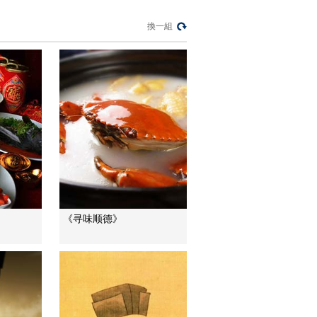
保單的時效之爭
換一組
今日説法
荒漠翠影蘊生機
遠方的家
一船渡江 一網渡鄉
三農群英匯
清爽一“夏” 夏日雙涼
天花板
回家吃飯
《寻味顺德》
打造大唐盛景 襄陽游
客雲集
消費主張
有毒的“養生神藥”
中國三農報道