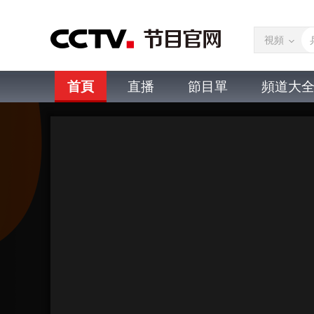
視頻
首頁
直播
節目單
頻道大