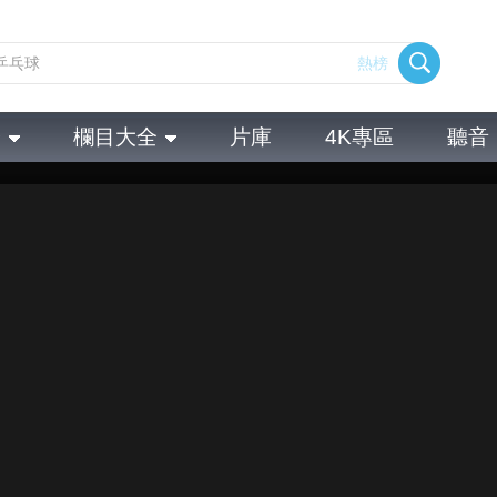
熱榜
全
欄目大全
片庫
4K專區
聽音