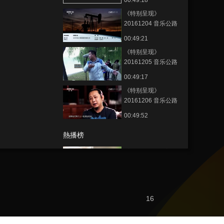
00:49:18
《特别呈现》
20161204 音乐公路
之旅 第四集 温暖的归
00:49:21
途
《特别呈现》
20161205 音乐公路
之旅 第五集 山水琴心
00:49:17
（上）
《特别呈现》
20161206 音乐公路
之旅 第六集 山水琴心
00:49:52
（下）
熱播榜
“蜜蜂博士”的甜蜜事業
道德觀察
看懂標籤莫中計
16
健康之路