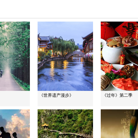
》
《世界遗产漫步》
《过年》第二季