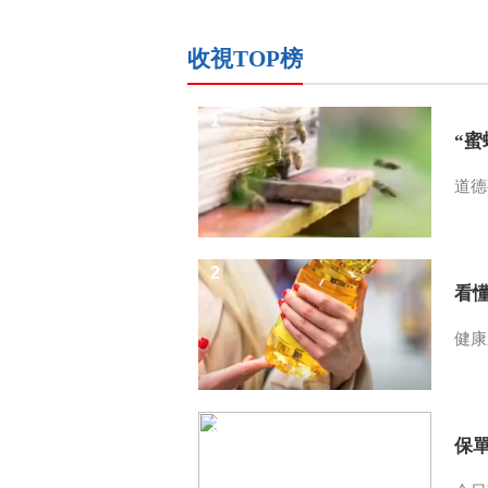
收視TOP榜
1
“
道德
2
看
健康
3
保