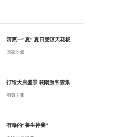
清爽一“夏” 夏日雙涼天花板
回家吃飯
打造大唐盛景 襄陽游客雲集
消費主張
有毒的“養生神藥”