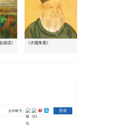
深入太行山脈 尋訪古
老陘道
地理·中國
突然取消的婚禮
会说话》
《大儒朱熹》
現在開庭