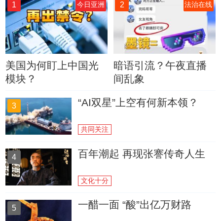
1
2
今日亚洲
法治在线
美国为何盯上中国光
暗语引流？午夜直播
模块？
间乱象
“AI双星”上空有何新本领？
3
共同关注
百年潮起 再现张謇传奇人生
4
文化十分
一醋一面 “酸”出亿万财路
5