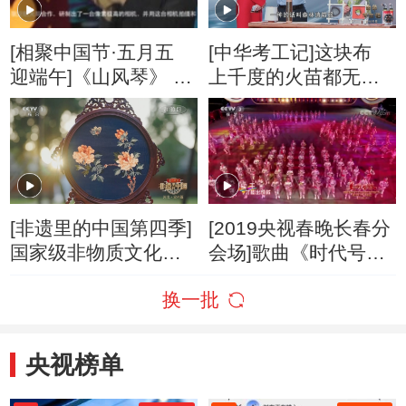
[相聚中国节·五月五
[中华考工记]这块布
迎端午]《山风琴》 演
上千度的火苗都无法
奏：吴彤
击穿
[非遗里的中国第四季]
[2019央视春晚长春分
国家级非物质文化遗
会场]歌曲《时代号
产代表性项目——定
子》 演唱：刘烨 白宇
换一批
州缂丝织造技艺
央视榜单