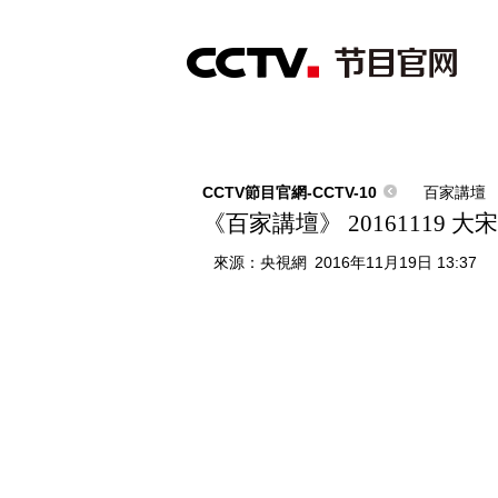
首頁
直播
節目單
綜合
新聞
財經
綜藝
中文國際
體
CCTV節目官網-CCTV-10
百家講壇
《百家講壇》 20161119 
來源：
央視網
2016年11月19日 13:37