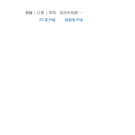
登錄
|
註冊
|
幫助
返回央視網
>>
PC客戶端
移動客戶端
音
熱榜
微視頻
兒
音樂
體育賽事
農業農村