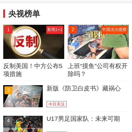
央视榜单
1
2
新闻1+1
中国法治观察
反制美国！中方公布5
上班“摸鱼”公司有权开
项措施
除吗？
新版《防卫白皮书》藏祸心
3
今日关注
U17男足国家队：未来可期
4