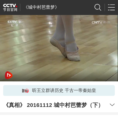
《城中村芭蕾梦》
听王立群讲历史 千古一帝秦始皇
《真相》 20161112 城中村芭蕾梦（下）