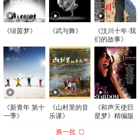
《绿茵梦》
《武与舞》
《汶川十年·我
们的故事》
《新青年 第十
《山村里的音
《和声天使巨
一季》
乐课》
星梦》精编版
换一批