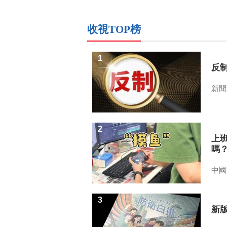
收視TOP榜
1
反
新聞
2
上
嗎
中國
3
新