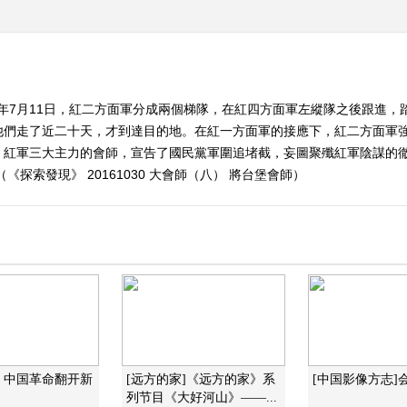
36年7月11日，紅二方面軍分成兩個梯隊，在紅四方面軍左縱隊之後跟進
他們走了近二十天，才到達目的地。在紅一方面軍的接應下，紅二方面軍
。紅軍三大主力的會師，宣告了國民黨軍圍追堵截，妄圖聚殲紅軍陰謀的
探索發現》 20161030 大會師（八） 將台堡會師）
：中国革命翻开新
[远方的家]《远方的家》系
[中国影像方志]
列节目《大好河山》——...