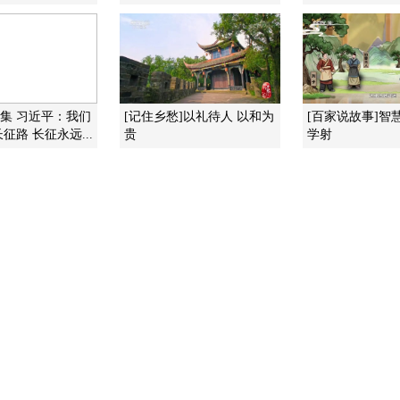
一集 习近平：我们
[记住乡愁]以礼待人 以和为
[百家说故事]智
征路 长征永远...
贵
学射