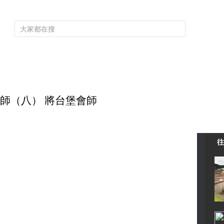
頻道大全
欄目大全
片庫
4K專區
聽
育
電影
國防軍事
電視劇
紀錄
科教
戲曲
社會與法
少
大會師（八） 將台堡會師
往