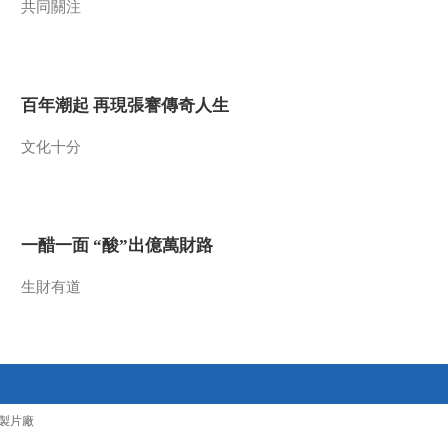
共同關注
2016-10-15 23:47:16
《探索发现》 20161015
薄复礼的长征 （一） 陌
路
百年潮起 再現張謇傳奇人生
2016-10-15 23:19:17
文化十分
《探索发现》 20161014
汉水安康（三）依水之城
一醋一面 “酸”出億萬財路
2016-10-14 23:41:17
《探索发现》 20161013
生財有道
汉水安康（二） 天生水
运
2016-10-14 00:05:17
《探索发现》 20161012
汉水安康（一）秦巴水色
製片廠