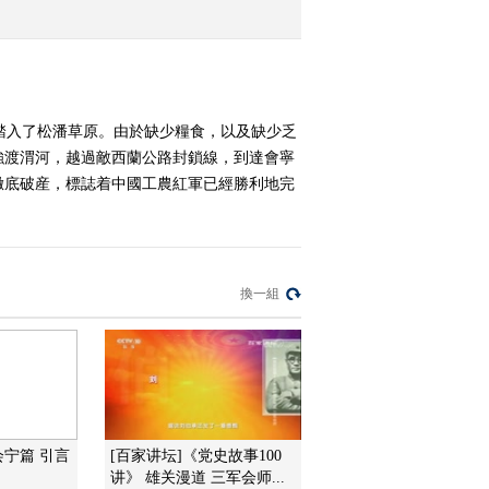
2016-10-28 01:18:18
《探索发现》 20161026
大会师（四）永坪会师
，踏入了松潘草原。由於缺少糧食，以及缺少乏
強渡渭河，越過敵西蘭公路封鎖線，到達會寧
2016-10-27 01:08:18
徹底破産，標誌着中國工農紅軍已經勝利地完
《探索发现》 20161025
大会师（三）懋功会师
換一組
2016-10-26 00:38:17
《探索发现》 20161024
大会师（二）木黄会师
2016-10-25 00:39:16
《探索发现》 20161023
会宁篇 引言
[百家讲坛]《党史故事100
大会师 第一集 重溪会师
讲》 雄关漫道 三军会师...