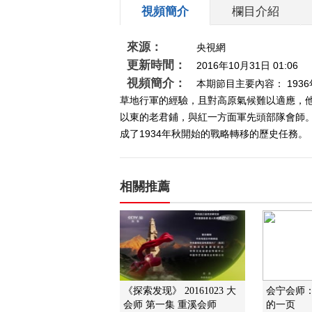
視頻簡介
欄目介紹
來源：
央視網
更新時間：
2016年10月31日 01:06
視頻簡介：
本期節目主要內容： 19
草地行軍的經驗，且對高原氣候難以適應，
以東的老君鋪，與紅一方面軍先頭部隊會師
成了1934年秋開始的戰略轉移的歷史任務。（《
相關推薦
《探索发现》 20161023 大
会宁会师
会师 第一集 重溪会师
的一页