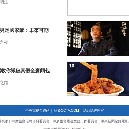
關注
9
7男足國家隊：未來可期
之夜
10
招教你識破真假全麥麵包
之路
中央電視台網站
|
關於CCTV.COM
|
總台總經理室
電視網
|
中廣協會信息資料委員會
|
中廣協會電視文藝工作委員會
|
中央新聞紀錄電影