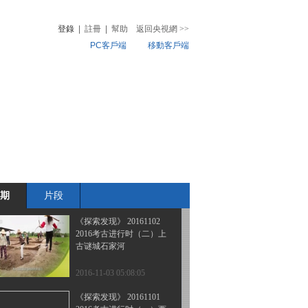
2016考古进行时（五）土
司洞府寻遗
登錄
|
註冊
|
幫助
返回央視網
>>
PC客戶端
移動客戶端
2016-11-06 01:44:19
《探索发现》 20161104
音
熱榜
2016考古进行时（四）寻
微視頻
遗黄金湾
兒
音樂
體育賽事
農業農村
2016-11-05 00:51:17
《探索发现》 20161103
2016考古进行时（三）血
池祭祀
期
片段
2016-11-04 01:09:17
《探索发现》 20161102
2016考古进行时（二）上
古谜城石家河
2016-11-03 05:08:05
《探索发现》 20161101