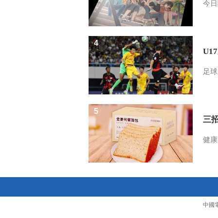
今日
4
U1
足球
5
三
健康
中國