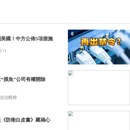
6
制美國！中方公佈5項措施
1+1
7
班“摸魚”公司有權開除
？
法治觀察
8
版《防衛白皮書》藏禍心