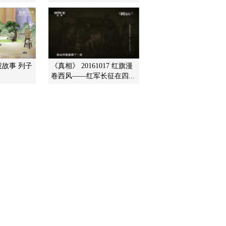
2016-10-24 00:35:17
《探索发现》 20161022
风雨泗州城（四）大河沧
桑
慧故事 列子
《真相》 20161017 红旗漫
卷西风——红军长征在四...
2016-10-22 23:16:18
《探索发现》 20161021
风雨泗州城（三）命运抗
争
2016-10-21 23:53:16
《探索发现》 20161020
风雨泗州城（二）僧伽归
来
2016-10-20 23:15:17
《探索发现》 20161019
风雨泗州城（一）汴水苍
苍