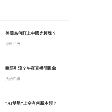
2016-10-19 23:44:17
《探索发现》 20161018
薄复礼的长征（四） 永
恒征途
美國為何盯上中國光模塊？
2016-10-18 23:55:16
今日亞洲
《探索发现》 20161017
薄复礼的长征（三）根据
地
2016-10-17 23:29:17
暗語引流？午夜直播間亂象
《探索发现》 20161016
薄复礼的长征 （二） 行
法治在線
行复行行
2016-10-16 23:16:16
《探索发现》 20161014
“AI雙星”上空有何新本領？
汉水安康（三）依水之城