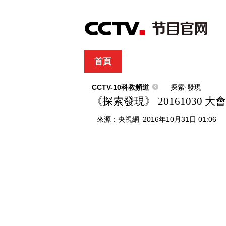
首頁
直播
節目單
綜合
新聞
財經
綜藝
中文國際
體
CCTV-10科教頻道
探索·發現
《探索發現》 20161030 
來源：
央視網
2016年10月31日 01:06