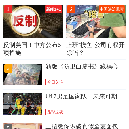
1
2
新闻1+1
中国法治观察
反制美国！中方公布5
上班“摸鱼”公司有权开
项措施
除吗？
新版《防卫白皮书》藏祸心
3
今日关注
U17男足国家队：未来可期
4
足球之夜
三招教你识破真假全麦面包
5