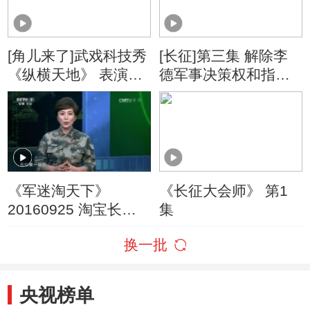
[角儿来了]武戏科技秀
[长征]第三集 解除李
《纵横天地》 表演：
德军事决策权和指挥
李哲 郝杰 孙敬朋 黄
权
春强 等
《军迷淘天下》
《长征大会师》 第1
20160925 淘宝长征
集
路 赤水河边的红色记
换一批
忆
央视榜单