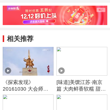
救性发掘 成功提
墓以及完整鸡蛋
的祭
取鸡蛋
渐衰
相关推荐
《探索发现》
[味道]美馔江苏·南京
20161030 大会师
篇 大肉鲜香软糯 甜咸
（八） 将台堡会师
相宜