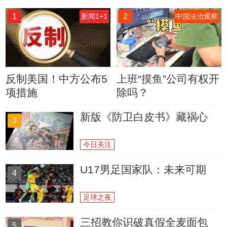
1
2
新闻1+1
中国法治观察
反制美国！中方公布5
上班“摸鱼”公司有权开
项措施
除吗？
新版《防卫白皮书》藏祸心
3
今日关注
U17男足国家队：未来可期
4
足球之夜
三招教你识破真假全麦面包
5