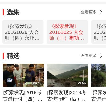
选集
查看更多
《探索发现》
《探索发现》
《探
20161026 大会
20161025 大会
201
师（四）永坪会
师（三）懋功会
师（
师
师
师
精选
查看更多
09:18
23:55
[探索发现]2016考
[探索发现]2016考
[探索发
古进行时（四）寻
古进行时（四）寻
古进
遗黄金湾 雨后抢
遗黄金湾 发现崖
池祭祀