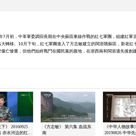
34年7月初，中革軍委調回長期在中央蘇區東線作戰的紅七軍團，組建紅
大轉移。10月下旬，紅七軍團進入了方志敏建立的閩浙贛蘇區，新老紅十
管傷亡慘重，但他們始終戰鬥在國民黨的腹地，在浙西南和閩浙邊先後創建
》 20160925
《方志敏》 第六集 血战东
《中华人物故事
 赤水河边的红...
南
20190826 中华