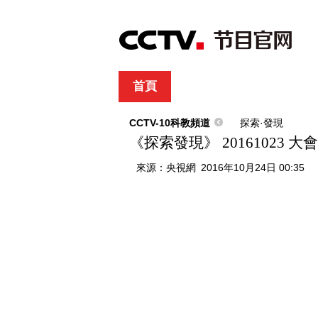
首頁
直播
節目單
綜合
新聞
財經
綜藝
中文國際
體
CCTV-10科教頻道
探索·發現
《探索發現》 20161023 
來源：
央視網
2016年10月24日 00:35