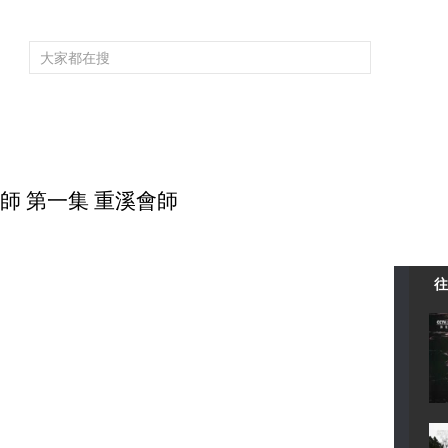
頻道大全
欄目大全
片庫
4K專區
聽
育
電影
國防軍事
電視劇
紀錄
科教
戲曲
社會與法
少
大會師 第一集 重溪會師
往