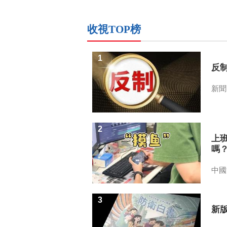
收視TOP榜
1
反
新聞
2
上
嗎
中國
3
新