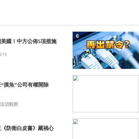
6
制美國！中方公佈5項措施
1+1
7
班“摸魚”公司有權開除
？
法治觀察
8
版《防衛白皮書》藏禍心