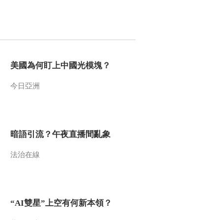
2016-10-14 00:05:17
《探索发现》 20161012
汉水安康（一）秦巴水色
美國為何盯上中國光模塊？
2016-10-12 23:18:17
今日亞洲
《探索发现》 20161011
人民的选择（下）
2016-10-11 23:51:16
暗語引流？午夜直播間亂象
《探索发现》 20161010
人民的选择（上）
法治在線
2016-10-10 23:41:17
《探索发现》 20161009
“AI雙星”上空有何新本領？
2016考古进行时 土司洞
府寻遗