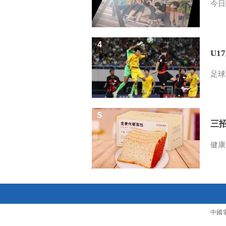
今日
4
U1
足球
5
三
健康
中國