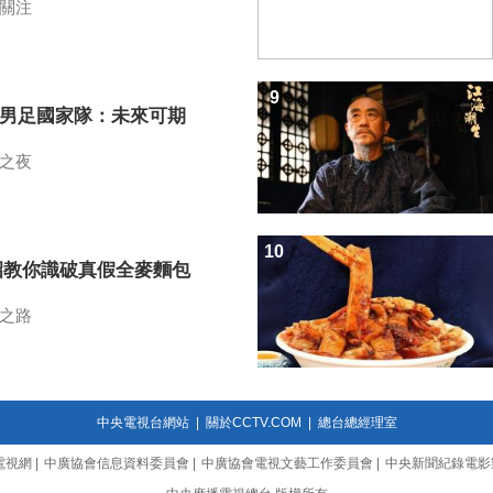
關注
9
7男足國家隊：未來可期
之夜
10
招教你識破真假全麥麵包
之路
中央電視台網站
|
關於CCTV.COM
|
總台總經理室
電視網
|
中廣協會信息資料委員會
|
中廣協會電視文藝工作委員會
|
中央新聞紀錄電影