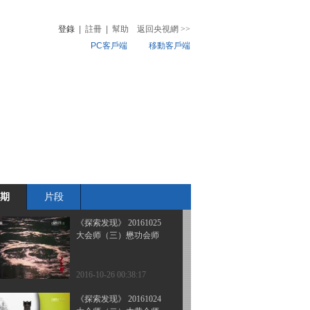
大会师（六） 甘孜会师
登錄
|
註冊
|
幫助
返回央視網
>>
PC客戶端
移動客戶端
2016-10-29 01:07:17
《探索发现》 20161027
音
熱榜
大会师（五）甘泉会师
微視頻
兒
音樂
體育賽事
農業農村
2016-10-28 01:18:18
《探索发现》 20161026
大会师（四）永坪会师
期
片段
2016-10-27 01:08:18
《探索发现》 20161025
大会师（三）懋功会师
2016-10-26 00:38:17
《探索发现》 20161024