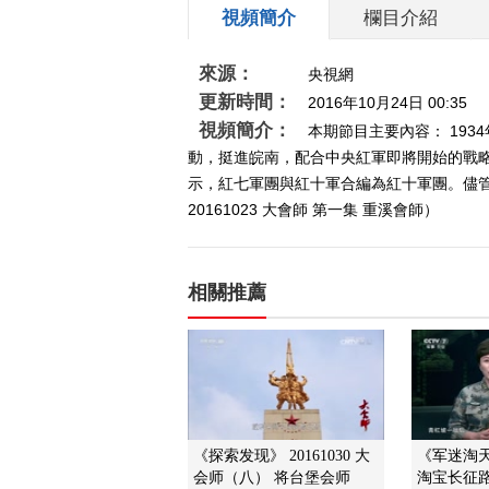
視頻簡介
欄目介紹
來源：
央視網
更新時間：
2016年10月24日 00:35
視頻簡介：
本期節目主要內容： 19
動，挺進皖南，配合中央紅軍即將開始的戰略
示，紅七軍團與紅十軍合編為紅十軍團。儘
20161023 大會師 第一集 重溪會師）
相關推薦
《探索发现》 20161030 大
《军迷淘天下
会师（八） 将台堡会师
淘宝长征路