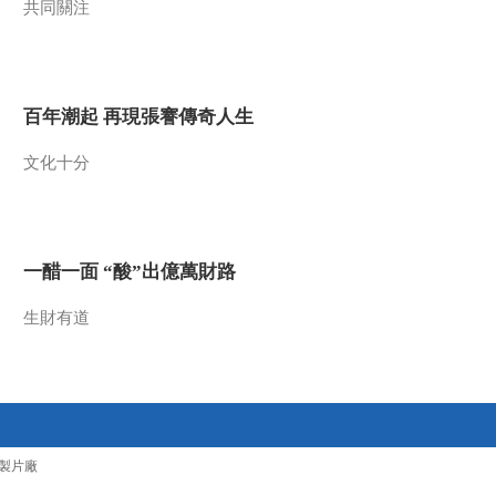
共同關注
2016-10-09 13:52:09
《探索发现》 20161008
2016考古进行时 湖畔探
秘
百年潮起 再現張謇傳奇人生
2016-10-08 14:10:11
文化十分
《探索发现》 20161007
2016考古进行时 古寺迷
踪
一醋一面 “酸”出億萬財路
2016-10-07 14:45:11
《探索发现》 20161005
生財有道
神秘的诸葛连弩
2016-10-05 14:03:12
《探索发现》 20160929
凝固的时间（下）
製片廠