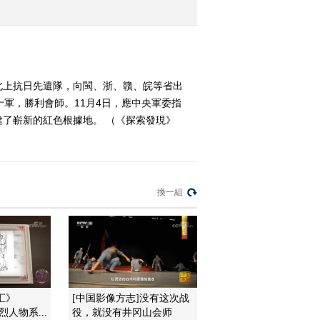
来
2016-10-20 23:15:17
《探索发现》 20161019
风雨泗州城（一）汴水苍
軍北上抗日先遣隊，向閩、浙、贛、皖等省出
苍
軍，勝利會師。11月4日，應中央軍委指
2016-10-19 23:44:17
了嶄新的紅色根據地。 （《探索發現》
《探索发现》 20161018
薄复礼的长征（四） 永
恒征途
換一組
2016-10-18 23:55:16
《探索发现》 20161017
薄复礼的长征（三）根据
地
2016-10-17 23:29:17
《探索发现》 20161016
汇》
[中国影像方志]没有这次战
薄复礼的长征 （二） 行
先烈人物系...
役，就没有井冈山会师