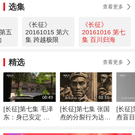
选集
查看更多
《长征》
《长征》
5 第五
20161015 第六
20161016 第七
向
集 跨越极限
集 百川归海
精选
查看更多
00:49
01:16
[长征]第七集 毛泽
[长征]第七集 张国
[长征
东：身已安定 心
焘的分裂行为达到
焘盲目
还牵挂
顶点
红军