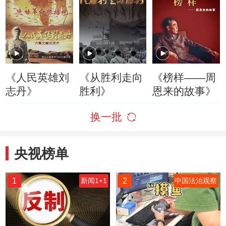
《人民英雄刘
《从胜利走向
《榜样——周
志丹》
胜利》
恩来的故事》
换一批
央视榜单
1
2
新闻1+1
中国法治观察