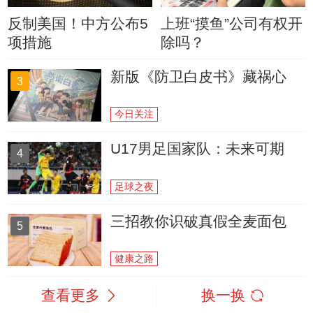
反制美国！中方公布5
上班“摸鱼”公司有权开
项措施
除吗？
新版《防卫白皮书》藏祸心
3
今日关注
U17男足国家队：未来可期
4
足球之夜
三招教你识破真假全麦面包
5
健康之路
查看更多
换一换