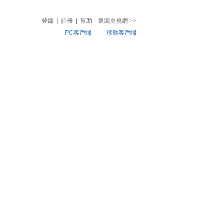
登錄
|
註冊
|
幫助
返回央視網
>>
PC客戶端
移動客戶端
音
熱榜
微視頻
兒
音樂
體育賽事
農業農村