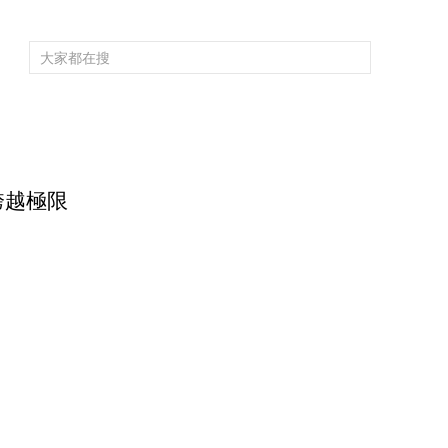
頻道大全
欄目大全
片庫
4K專區
聽
育
電影
國防軍事
電視劇
紀錄
科教
戲曲
社會與法
少
 跨越極限