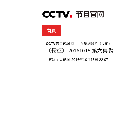
首頁
直播
節目單
綜合
新聞
財經
綜藝
中文國際
體
CCTV節目官網
八集紀錄片《長征》
《長征》 20161015 第六集
來源：
央視網
2016年10月15日 22:07