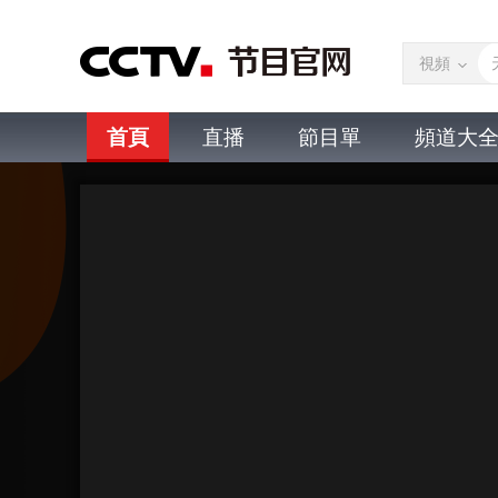
視頻
首頁
直播
節目單
頻道大