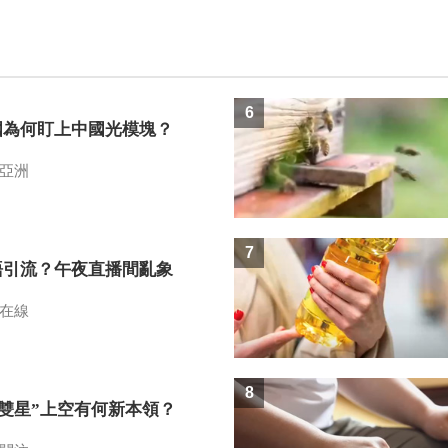
6
國為何盯上中國光模塊？
亞洲
7
語引流？午夜直播間亂象
在線
8
I雙星”上空有何新本領？