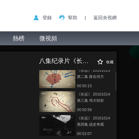
登錄
幫助
|
返回央視網
熱榜
微視頻
《长征》 20161013
《长征》
正在播放
第一集 英雄史诗
20161015 第五集 民心所向
八集纪录片《长征》
00:51:12
收藏
《长征》 20161013
第二集 路在何方
00:50:15
《长征》 20161014
第三集 伟大转折
00:50:56
《长征》 20161014
第四集 战史奇观
00:52:07