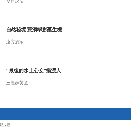
今日説法
纪录片《长征》第四
集 花絮 红二十五军血
战独树镇
00:01:58
自然秘境 荒漠翠影蘊生機
纪录片《长征》第五
集 花絮 云南寻甸
遠方的家
00:02:05
纪录片《长征》第五
集 花絮 八大老僧
00:03:15
“最後的水上公交”擺渡人
纪录片《长征》第五
集 花絮 扩红
三農群英匯
00:01:28
纪录片《长征》第五
集 花絮 红军伤病员
00:01:02
纪录片《长征》第五
製片廠
集 花絮 姜萍