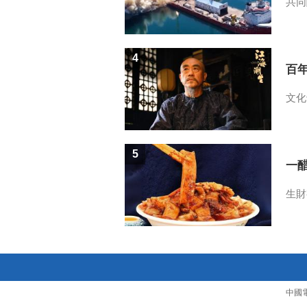
共同
4
百
文化
5
一醋
生財
中國