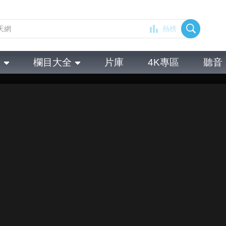
熱榜
全
欄目大全
片庫
4K專區
聽音