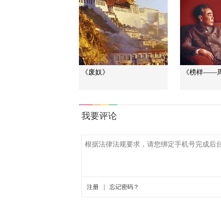
《废奴》
《榜样——