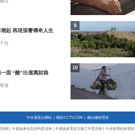
關注
9
年潮起 再現張謇傳奇人生
十分
10
一面 “酸”出億萬財路
有道
中央電視台網站
|
關於CCTV.COM
|
總台總經理室
電視網
|
中廣協會信息資料委員會
|
中廣協會電視文藝工作委員會
|
中央新聞紀錄電影