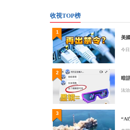
收視TOP榜
1
美
今日
2
暗
法治
3
“A