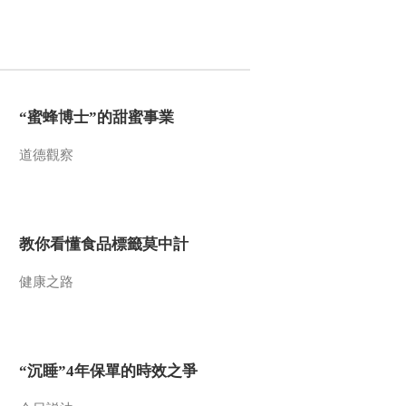
纪录片《长征》第二
集花絮 蒋介石发动围
剿
00:02:46
纪录片《长征》第二
集花絮 于都河出发
“蜜蜂博士”的甜蜜事業
00:02:19
纪录片《长征》第二
道德觀察
集花絮 扩充红军
00:02:45
纪录片《长征》 第三
集 花絮
教你看懂食品標籤莫中計
00:03:17
健康之路
纪录片《长征》第四
集 花絮 强渡大渡河
00:02:33
纪录片《长征》第四
“沉睡”4年保單的時效之爭
集 花絮 血战金沙江
00:01:58