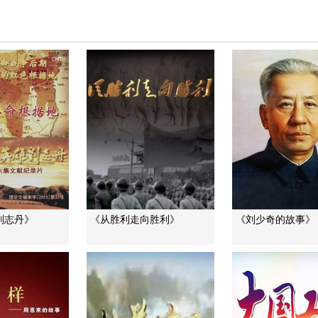
刘志丹》
《从胜利走向胜利》
《刘少奇的故事》