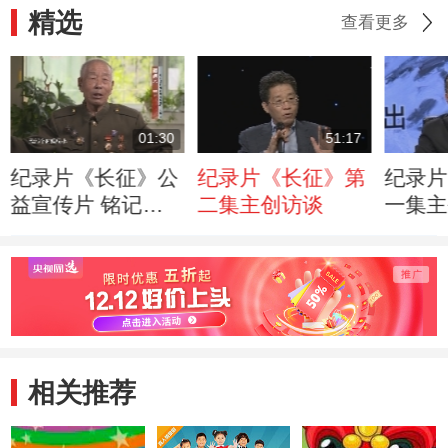
精选
查看更多
01:30
51:17
纪录片《长征》公
纪录片《长征》第
纪录片
益宣传片 铭记红
二集主创访谈
一集主
军丰功伟绩 弘扬
伟大长征精神
相关推荐