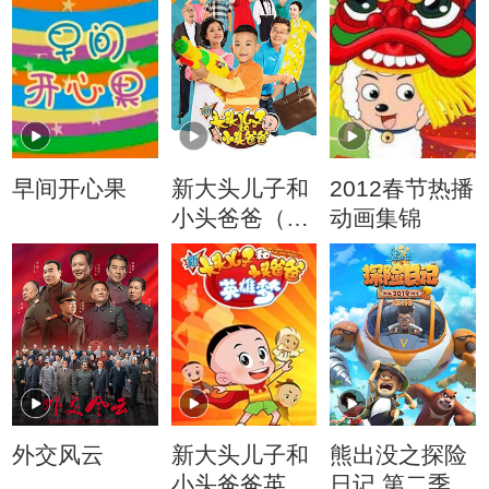
早间开心果
新大头儿子和
2012春节热播
小头爸爸（动
动画集锦
画真人情景
剧）
外交风云
新大头儿子和
熊出没之探险
小头爸爸英雄
日记 第二季