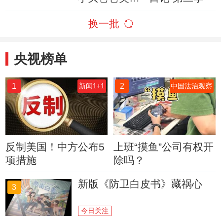
梦
换一批
央视榜单
1
2
新闻1+1
中国法治观察
反制美国！中方公布5
上班“摸鱼”公司有权开
项措施
除吗？
新版《防卫白皮书》藏祸心
3
今日关注