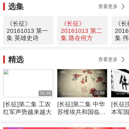
选集
查看更多
《长征》
《长征》
《长
20161013 第一
20161013 第二
201
集 英雄史诗
集 路在何方
集 
精选
查看更多
01:18
01:39
[长征]第二集 工农
[长征]第二集 中华
[长征
红军声势越来越大
苏维埃共和国临时
本军
中央政府成立