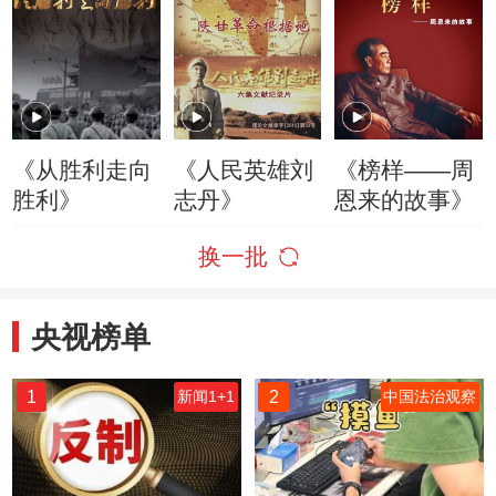
《从胜利走向
《人民英雄刘
《榜样——周
胜利》
志丹》
恩来的故事》
换一批
央视榜单
1
2
新闻1+1
中国法治观察