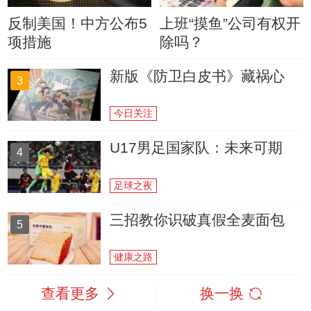
反制美国！中方公布5
上班“摸鱼”公司有权开
项措施
除吗？
新版《防卫白皮书》藏祸心
3
今日关注
U17男足国家队：未来可期
4
足球之夜
三招教你识破真假全麦面包
5
健康之路
查看更多
换一换