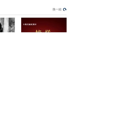
換一組
《榜样——周恩来的故事》