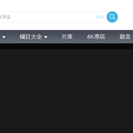
熱榜
全
欄目大全
片庫
4K專區
聽音