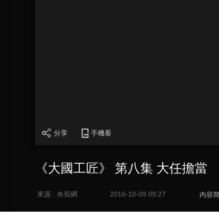
分享
手機看
《大國工匠》 第八集 大任擔當
來源 : 央視網
2016-10-09 09:27
內容