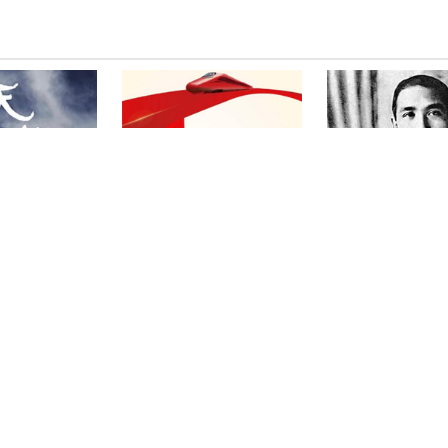
》
综合频道《超级工程Ⅱ》
《孙中山先生》