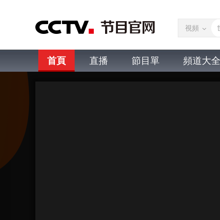
視頻
首頁
直播
節目單
頻道大