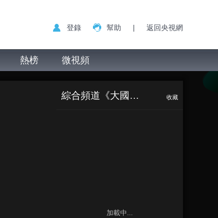
登錄
幫助
|
返回央視網
熱榜
微視頻
綜合頻道《大國工匠》
收藏
加載中...