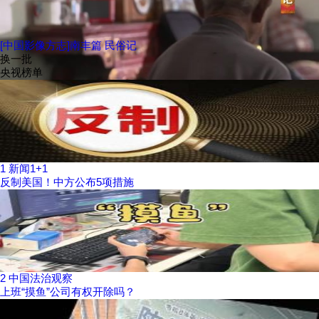
[中国影像方志]南丰篇 民俗记
换一批
央视榜单
1
新闻1+1
反制美国！中方公布5项措施
2
中国法治观察
上班“摸鱼”公司有权开除吗？