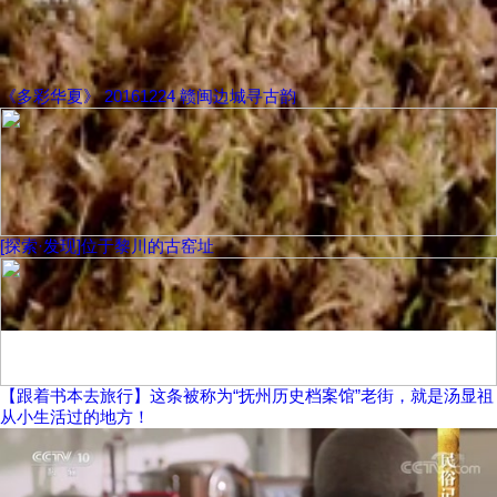
《多彩华夏》 20161224 赣闽边城寻古韵
[探索·发现]位于黎川的古窑址
【跟着书本去旅行】这条被称为“抚州历史档案馆”老街，就是汤显祖
从小生活过的地方！