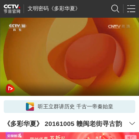
文明密码《多彩华夏》
听王立群讲历史 千古一帝秦始皇
《多彩华夏》 20161005 赣闽老街寻古韵