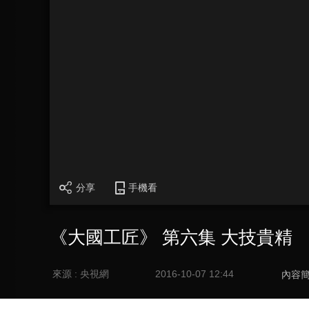
分享
手機看
《大國工匠》 第六集 大技貴精
來源 : 央視網
2016-10-07 12:44
內容