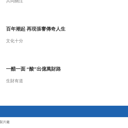
共同關注
《大国工匠》卢仁
峰：坦克车体八百多
条焊缝 牙咬焊帽单手
00:08:20
完成
百年潮起 再現張謇傳奇人生
《大国工匠》张冬
伟：超薄钢板焊枪绣
文化十分
花 14公里繁难焊缝无
00:09:41
一漏点
《大国工匠》未晓
朋：密闭高温 火花淋
浴 焊接核电站高压管
00:09:52
一醋一面 “酸”出億萬財路
道100%合格
《大国工匠》周平
红：食管肌肉与粘膜
生財有道
间 毫米级夹层打开手
00:09:33
术隧道
《大国工匠》张兴
华：22道工序道道入
微 手工打制渔船滴水
00:07:50
不漏
《大国工匠》周永
製片廠
和：四十多万块面板