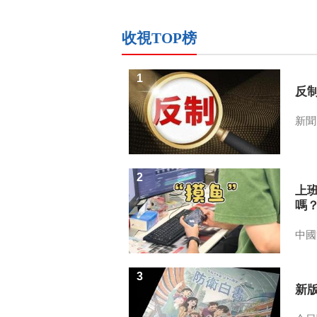
收視TOP榜
1
反
新聞
2
上
嗎
中國
3
新