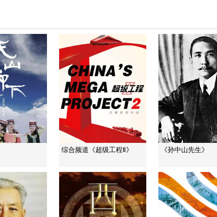
》
综合频道《超级工程Ⅱ》
《孙中山先生》