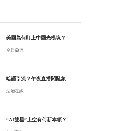
[大国工匠]马蹄形盾构
机
00:06:27
[大国工匠]弹性油箱
美國為何盯上中國光模塊？
00:06:58
[大国工匠]舰机零件加
今日亞洲
工
00:04:58
《大国工匠》彭祥
华：无惧冒水塌方 软
暗語引流？午夜直播間亂象
若豆腐般岩层间精准
00:09:19
爆破
法治在線
《大国工匠》徐立
平：磕碰即爆 徒手雕
琢高能炸药块体
00:09:27
《大国工匠》王进：
“AI雙星”上空有何新本領？
百米高空 只身检修百
万伏特高压带电线路
00:08:57