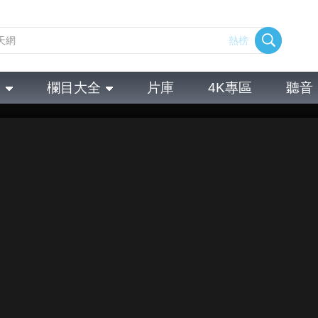
熱榜
全
欄目大全
片庫
4K專區
聽音