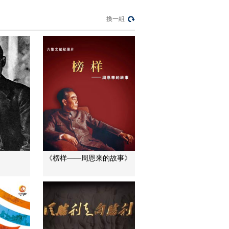
《大国工匠》 第八集
換一組
大任担当（精编版）
00:19:54
《大国工匠》
20170528 潘从明：
滴水掘金 精炼人生
00:05:58
《大国工匠》
20170529 刘佑年：
古音新韵 良心铸钟
00:06:57
《大国工匠》 第一集
大勇不惧
00:29:59
《榜样——周恩来的故事》
節目看點
[大国工匠]大国工匠•为
国铸剑 方文墨：打
磨“飞鲨”的80后
00:04:51
[大国工匠]大国工匠·为