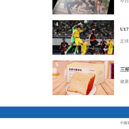
今日
4
U1
足球
5
三
健康
中國