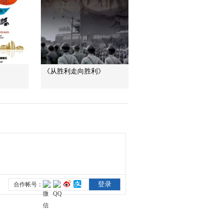
国铸剑 雕刻火药的军
工匠人——徐立平
00:05:05
[大国工匠]焊接飞天神
箭
00:05:15
《从胜利走向胜利》
[大国工匠]潘从明：滴
水掘金 精炼人生
00:08:04
[大国工匠]编钟调音师
刘佑年
00:06:57
[大国工匠]火箭发射平
台技能大师 韩利萍
00:05:57
[大国工匠]蛟龙号观察
窗
00:06:27