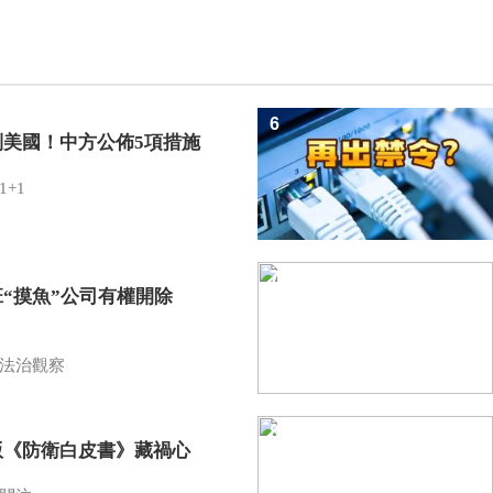
6
制美國！中方公佈5項措施
1+1
7
班“摸魚”公司有權開除
？
法治觀察
8
版《防衛白皮書》藏禍心