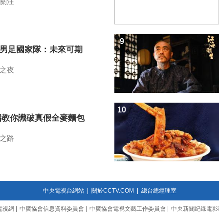
關注
9
7男足國家隊：未來可期
之夜
10
招教你識破真假全麥麵包
之路
中央電視台網站
|
關於CCTV.COM
|
總台總經理室
電視網
|
中廣協會信息資料委員會
|
中廣協會電視文藝工作委員會
|
中央新聞紀錄電影