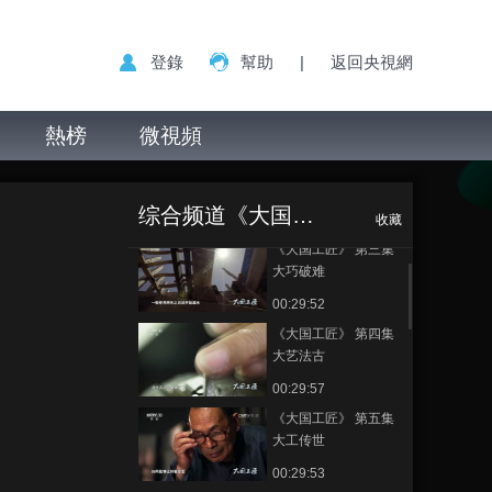
登錄
幫助
|
返回央視網
熱榜
微視頻
《大国工匠》 第二集
《大国工匠》 第六
正在播放
大术无极
集 大技贵精
综合频道《大国工匠》
00:29:51
收藏
《大国工匠》 第三集
大巧破难
00:29:52
《大国工匠》 第四集
大艺法古
00:29:57
《大国工匠》 第五集
大工传世
00:29:53