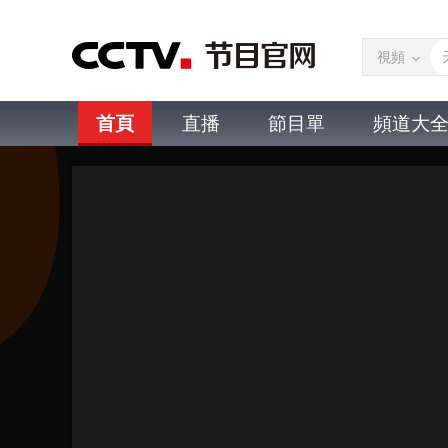
視頻
首頁
直播
節目單
頻道大