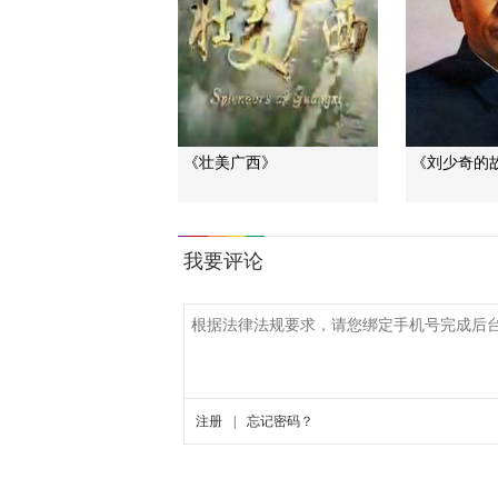
《壮美广西》
《刘少奇的